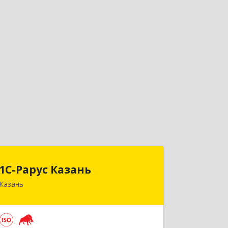
1С-Рарус Казань
1С-Рарус Казань
Казань
420088, Татарстан Респ, Казань г,
Победы пр-кт, дом № 159
Подробнее