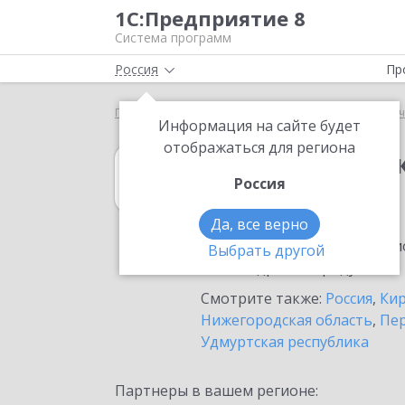
1С:Предприятие 8
Система программ
Россия
Пр
Главная
1С:Зарплата и кадры государственного у
Информация на сайте будет
отображаться для региона
1С:Зарплата и 
Россия
в Кирове
Да, все верно
Ознакомьтесь с информацио
Выбрать другой
или внедрение продукта.
Смотрите также:
Россия
,
Кир
Нижегородская область
,
Пер
Удмуртская республика
Партнеры в вашем регионе: