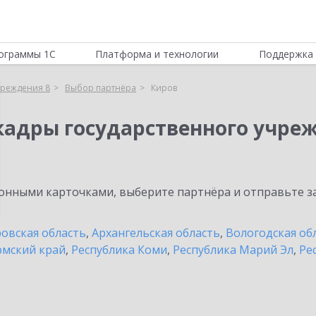
ограммы 1С
Платформа и технологии
Поддержка 
чреждения 8
Выбор партнёра
Киров
кадры государственного учре
нными карточками, выберите партнёра и отправьте за
овская область
,
Архангельская область
,
Вологодская об
мский край
,
Республика Коми
,
Республика Марий Эл
,
Ре