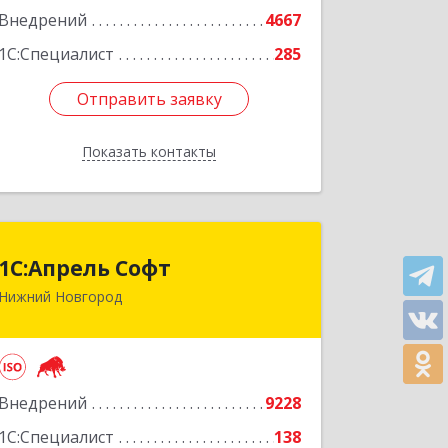
Внедрений
4667
1С:Специалист
285
Отправить заявку
Отправить заявку
Показать контакты
Назад
1С:Апрель Софт
1С:Апрель Софт
Нижний Новгород
603000, Нижегородская обл, Нижний
Новгород г, Ульянова ул, дом № 10а,
оф.715
Подробнее
Внедрений
9228
1С:Специалист
138