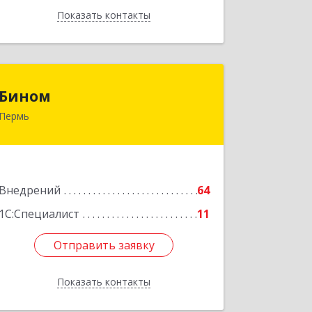
Показать контакты
Назад
Бином
Бином
Пермь
614000, Пермский край, Пермь г,
Куйбышева ул, дом № 2, оф.23
Подробнее
Внедрений
64
1С:Специалист
11
Отправить заявку
Отправить заявку
Показать контакты
Назад