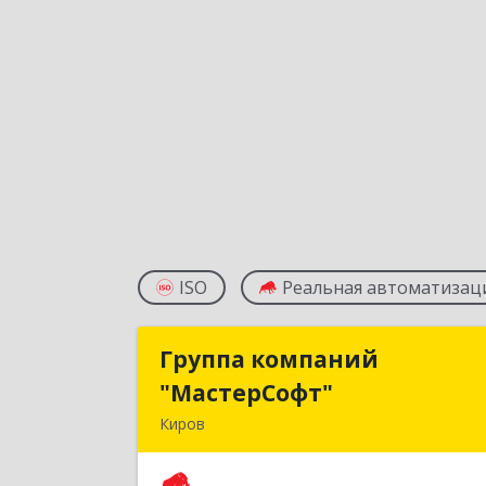
ISO
Реальная автоматизац
Группа компаний
Группа компани
"МастерСофт"
"МастерСофт
Киров
610017, Кировская обл, Киров г
Маклина ул, дом № 4