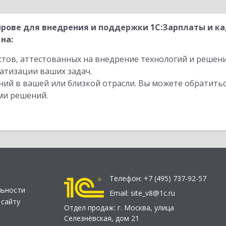
рове для внедрения и поддержки 1С:Зарплаты и ка
на:
стов, аттестованных на внедрение технологий и решен
атизации ваших задач.
ий в вашей или близкой отрасли. Вы можете обратитьс
ми решений.
Телефон:
+7 (495) 737-92-57
льности
Email:
site_v8@1c.ru
 сайту
Отдел продаж:
г. Москва
,
улица
Селезнёвская, дом 21