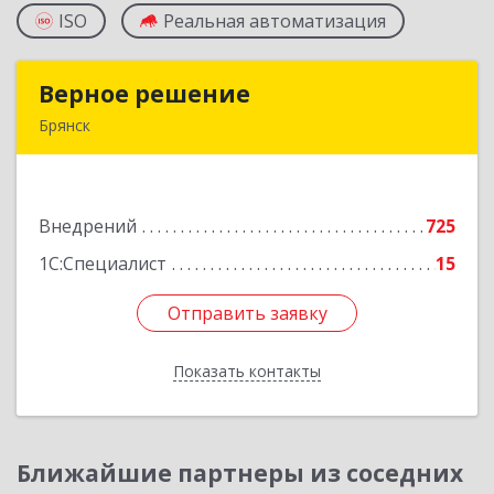
ISO
Реальная автоматизация
Верное решение
Верное решение
Брянск
241035, Брянская обл, Брянск г, Ульянова ул,
дом № 4, оф.307
Внедрений
725
Подробнее
1С:Специалист
15
Отправить заявку
Отправить заявку
Показать контакты
Назад
Ближайшие партнеры из соседних