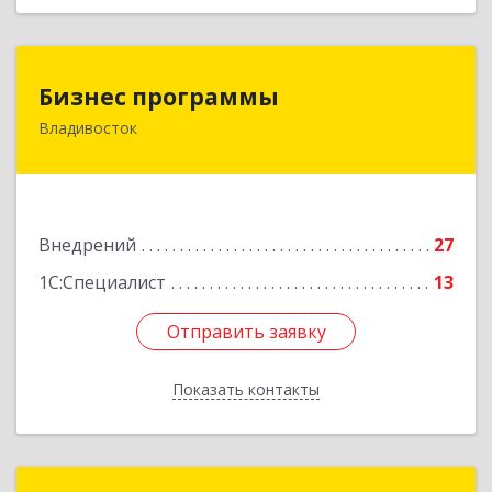
Бизнес программы
Бизнес программы
Владивосток
690001, Приморский край, Владивосток г,
Маньчжурская ул, дом № 76
Подробнее
Внедрений
27
1С:Специалист
13
Отправить заявку
Отправить заявку
Показать контакты
Назад