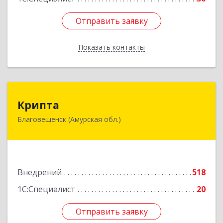
Отправить заявку
Отправить заявку
Показать контакты
Назад
Крипта
Крипта
Благовещенск (Амурская обл.)
675000, Амурская обл, Благовещенск г,
Амурская ул, дом № 236, оф.7-8
Подробнее
Внедрений
518
1С:Специалист
20
Отправить заявку
Отправить заявку