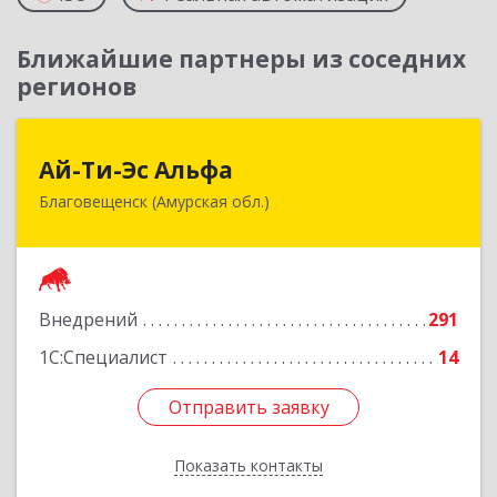
Ближайшие партнеры из соседних
регионов
Ай-Ти-Эс Альфа
Ай-Ти-Эс Альфа
Благовещенск (Амурская обл.)
675000, Амурская обл, Благовещенск г, Зейская
ул, дом № 134, оф.515
Подробнее
Внедрений
291
1С:Специалист
14
Отправить заявку
Отправить заявку
Показать контакты
Назад