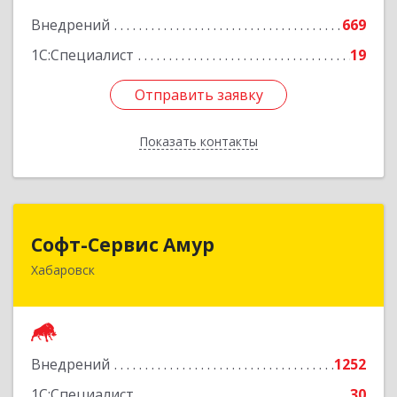
Внедрений
669
1С:Специалист
19
Отправить заявку
Отправить заявку
Показать контакты
Назад
Софт-Сервис Амур
Софт-Сервис Амур
Хабаровск
680000, Хабаровский край, Хабаровск г,
Муравьева-Амурского ул., дом № 4, оф.19
Подробнее
Внедрений
1252
1С:Специалист
30