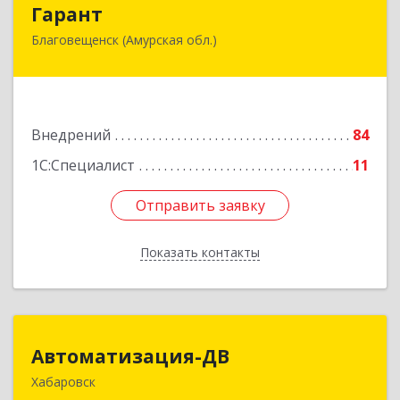
Гарант
Гарант
Благовещенск (Амурская обл.)
675000, Амурская обл, Благовещенск г, Ленина
ул, дом № 159
Подробнее
Внедрений
84
1С:Специалист
11
Отправить заявку
Отправить заявку
Показать контакты
Назад
Автоматизация-ДВ
Автоматизация-ДВ
Хабаровск
680013, Хабаровский край, Хабаровск г,