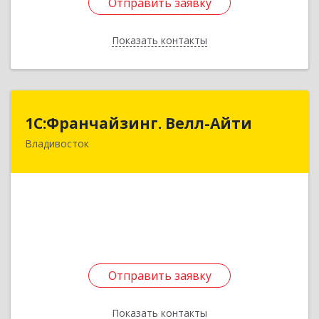
Отправить заявку
Отправить заявку
Показать контакты
Назад
1С:Франчайзинг. Велл-Айти
1С:Франчайзинг. Велл-Айти
Владивосток
690068, Приморский край, Владивосток г,
Магнитогорская ул, дом № 4, оф.807
Подробнее
Отправить заявку
Отправить заявку
Показать контакты
Назад