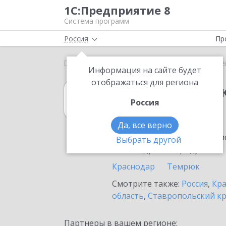
1С:Предприятие 8
Система программ
Россия
Пр
Главная
1С:Зарплата и кадры государственного у
Информация на сайте будет
отображаться для региона
1С:Зарплата и 
Россия
в Абинске
Да, все верно
Ознакомьтесь с информацио
Выбрать другой
или внедрение продукта.
Краснодар
Темрюк
Смотрите также:
Россия
,
Кра
область
,
Ставропольский к
Партнеры в вашем регионе: