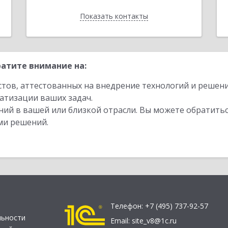
Показать контакты
Назад
атите внимание на:
стов, аттестованных на внедрение технологий и решен
атизации ваших задач.
ий в вашей или близкой отрасли. Вы можете обратитьс
ми решений.
Телефон:
+7 (495) 737-92-57
льности
Email:
site_v8@1c.ru