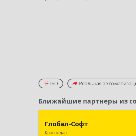
ISO
Реальная автоматизац
Ближайшие партнеры из со
Глобал-Соф
Глобал-Софт
Краснодар
350018, Краснодарский край