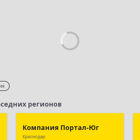
ия
седних регионов
т
Компания Портал-Юг
Компания Портал-Юг
Краснодар
,
350020, Краснодарский край,