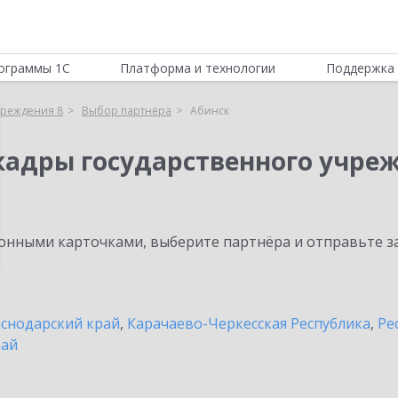
ограммы 1С
Платформа и технологии
Поддержка 
чреждения 8
Выбор партнёра
Абинск
кадры государственного учре
нными карточками, выберите партнёра и отправьте за
снодарский край
,
Карачаево-Черкесская Республика
,
Ре
рай