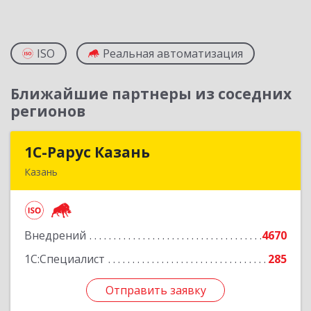
ISO
Реальная автоматизация
Ближайшие партнеры из соседних
регионов
1С-Рарус Казань
1С-Рарус Казань
Казань
420088, Татарстан Респ, Казань г, Победы пр-
кт, дом № 159
Внедрений
4670
Подробнее
1С:Специалист
285
Отправить заявку
Отправить заявку