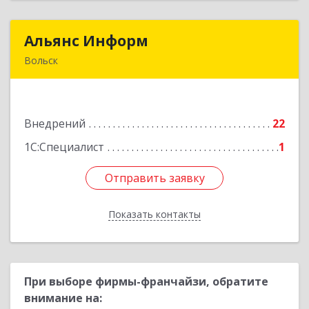
Альянс Информ
Альянс Информ
Вольск
412906, Саратовская обл, Вольск г,
Чернышевского ул, дом № 73А
Внедрений
22
Подробнее
1С:Специалист
1
Отправить заявку
Отправить заявку
Показать контакты
Назад
При выборе фирмы-франчайзи, обратите
внимание на: