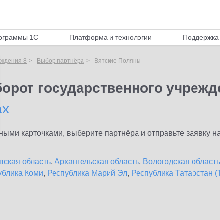
ограммы 1С
Платформа и технологии
Поддержка 
еждения 8
Выбор партнёра
Вятские Поляны
орот государственного учрежд
ах
ыми карточками, выберите партнёра и отправьте заявку на
вская область
,
Архангельская область
,
Вологодская область
ублика Коми
,
Республика Марий Эл
,
Республика Татарстан (