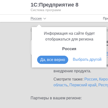
1С:Предприятие 8
Система программ
Россия
Пр
Главная
1С:Документооборот государственного учр
Информация на сайте будет
отображаться для региона
1С:Документооб
Россия
в Вятских Полян
Выбрать другой
Да, все верно
Ознакомьтесь с информационн
внедрение продукта.
Смотрите также:
Россия
,
Киро
область
,
Пермский край
,
Респ
Партнеры в вашем регионе: