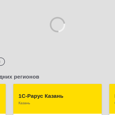
я
дних регионов
а
1С-Рарус Казань
1С-Рарус Казань
Казань
,
420088, Татарстан Респ, Казань г,
8
Победы пр-кт, дом № 159