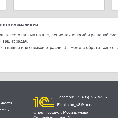
тите внимание на:
ов, аттестованных на внедрение технологий и решений сис
и ваших задач.
 в вашей или близкой отрасли. Вы можете обратиться к с
Телефон:
+7 (495) 737-92-57
ьности
Email:
site_v8@1c.ru
сайту
Отдел продаж:
г. Москва
,
улица
Селезнёвская, дом 21