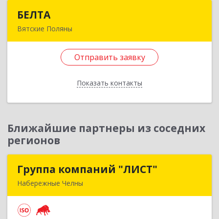
БЕЛТА
БЕЛТА
Вятские Поляны
612960, Кировская обл, Вятские Поляны г,
Тойменка ул, дом № 8Г
Отправить заявку
Подробнее
Показать контакты
Отправить заявку
Назад
Ближайшие партнеры из соседних
регионов
Группа компаний "ЛИСТ"
Группа компаний "ЛИСТ"
Набережные Челны
423832, Татарстан Респ, Набережные Челны г,
Раиса Беляева пр-кт, дом № 53А, пом.1-H