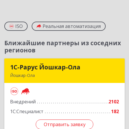
ISO
Реальная автоматизация
Ближайшие партнеры из соседних
регионов
1С-Рарус Йошкар-Ола
1С-Рарус Йошкар-Ола
Йошкар-Ола
424004, Марий Эл Респ, Йошкар-Ола г, Волкова
ул, дом № 68
Внедрений
2102
Подробнее
1С:Специалист
182
Отправить заявку
Отправить заявку