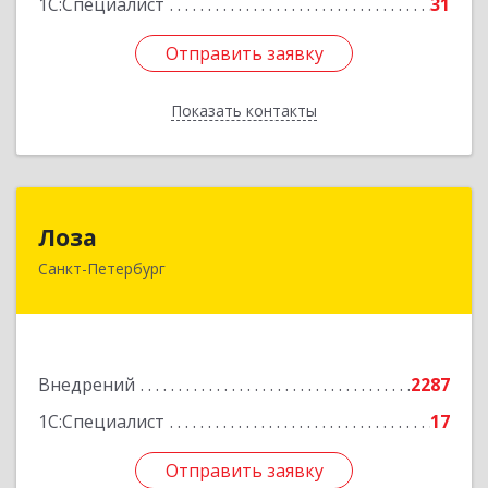
1С:Специалист
31
Отправить заявку
Отправить заявку
Показать контакты
Назад
Лоза
Лоза
Санкт-Петербург
194044, Санкт-Петербург г, Выборгская наб,
дом № 49,БЦ "Компрессор", оф.600
Подробнее
Внедрений
2287
1С:Специалист
17
Отправить заявку
Отправить заявку