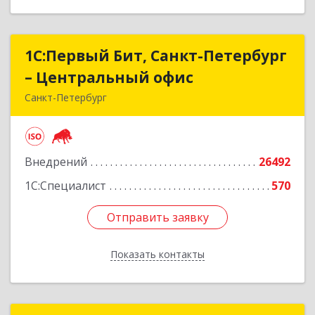
1С:Первый Бит, Санкт-Петербург
1С:Первый Бит, Санкт-Петербург
– Центральный офис
– Центральный офис
Санкт-Петербург
г.Санкт-Петербург, Невский проспект, 10
Подробнее
Внедрений
26492
1С:Специалист
570
Отправить заявку
Отправить заявку
Показать контакты
Назад