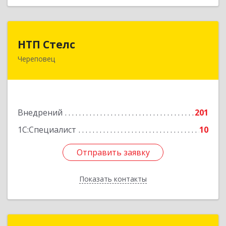
НТП Стелс
НТП Стелс
Череповец
162512, Вологодская обл, Кадуйский р-н, Кадуй
рп, Энтузиастов ул, дом № 14, оф.16
Подробнее
Внедрений
201
1С:Специалист
10
Отправить заявку
Отправить заявку
Показать контакты
Назад