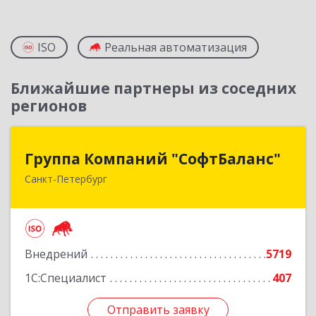
ISO
Реальная автоматизация
Ближайшие партнеры из соседних
регионов
Группа Компаний "СофтБаланс"
Группа Компаний "СофтБаланс"
Санкт-Петербург
195112, Санкт-Петербург г, Заневский пр-кт,
дом № 30, корпус 2, литера А
Подробнее
Внедрений
5719
1С:Специалист
407
Отправить заявку
Отправить заявку