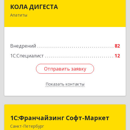
КОЛА ДИГЕСТА
КОЛА ДИГЕСТА
Апатиты
184209, Мурманская обл, Апатиты г,
Космонавтов ул, дом № 17
Подробнее
Внедрений
82
1С:Специалист
12
Отправить заявку
Отправить заявку
Показать контакты
Назад
1С:Франчайзинг Софт-Маркет
1С:Франчайзинг Софт-Маркет
Санкт-Петербург
Санкт-Петербург г, Суворовский проспект, 10