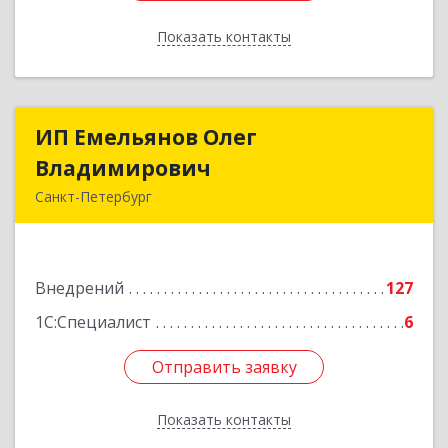
Показать контакты
Назад
ИП Емельянов Олег
ИП Емельянов Олег
Владимирович
Владимирович
Санкт-Петербург
197372, Санкт-Петербург г, Авиаконструкторов
пр-кт, дом № 3, корпус 2, кв.283
Внедрений
127
Подробнее
1С:Специалист
6
Отправить заявку
Отправить заявку
Показать контакты
Назад