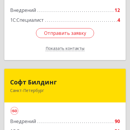
Подробнее
Внедрений
12
1С:Специалист
4
Отправить заявку
Отправить заявку
Показать контакты
Назад
Софт Билдинг
Софт Билдинг
Санкт-Петербург
194044, Санкт-Петербург г, Смолячкова ул, дом
№ 19, литера А., оф.711
Подробнее
Внедрений
90