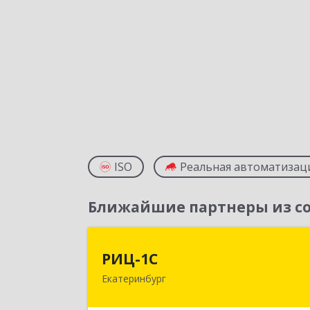
ISO
Реальная автоматизац
Ближайшие партнеры из со
РИЦ-1
РИЦ-1С
Екатеринбург
620102, Свердловская обл
Екатеринбург г, Фурманова ул, дом 