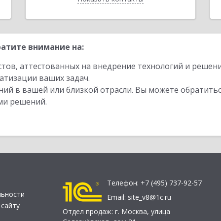
атите внимание на:
стов, аттестованных на внедрение технологий и решен
атизации ваших задач.
ий в вашей или близкой отрасли. Вы можете обратитьс
ми решений.
Телефон:
+7 (495) 737-92-57
льности
Email:
site_v8@1c.ru
 сайту
Отдел продаж:
г. Москва
,
улица