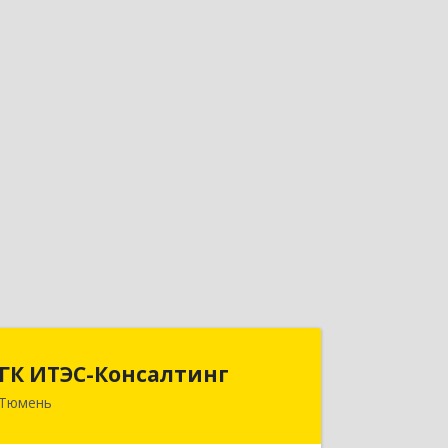
ГК ИТЭС-Консалтинг
ГК ИТЭС-Консалтинг
Тюмень
625032, Тюменская обл, Тюмень г,
Черниговская ул, дом № 5, корпус 2,