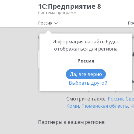
1С:Предприятие 8
Система программ
Россия
Пр
Главная
1С:Документооборот государственного 
Информация на сайте будет
отображаться для региона
1С:Документоо
Россия
в Невьянске
Да, все верно
Ознакомьтесь с информацио
Выбрать другой
или внедрение продукта.
Смотрите также:
Россия
,
Све
Коми
,
Тюменская область
,
Ч
Партнеры в вашем регионе: