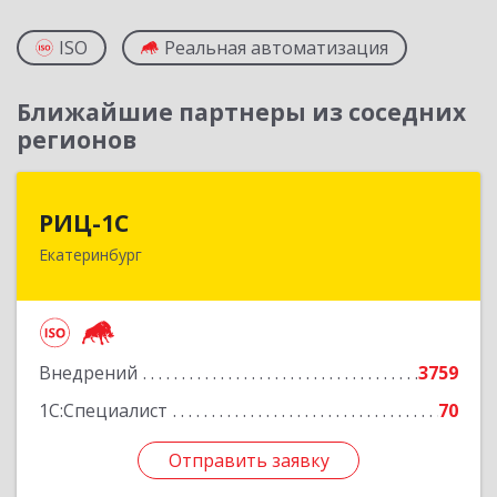
ISO
Реальная автоматизация
Ближайшие партнеры из соседних
регионов
РИЦ-1С
РИЦ-1С
Екатеринбург
620102, Свердловская обл, Екатеринбург г,
Фурманова ул, дом № 124
Подробнее
Внедрений
3759
1С:Специалист
70
Отправить заявку
Отправить заявку