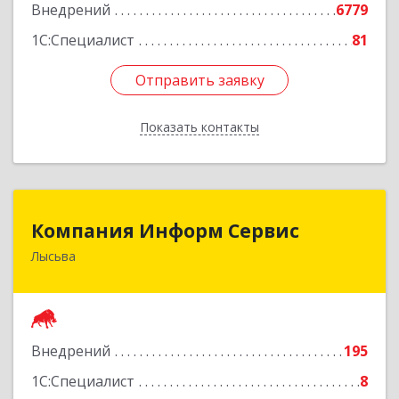
Внедрений
6779
1С:Специалист
81
Отправить заявку
Отправить заявку
Показать контакты
Назад
Компания Информ Сервис
Компания Информ Сервис
Лысьва
618909, Пермский край, Лысьва г, Металлистов
ул, дом № 3, оф.535
Подробнее
Внедрений
195
1С:Специалист
8