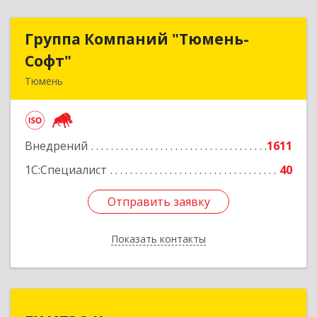
Группа Компаний "Тюмень-
Группа Компаний "Тюмень-
Софт"
Софт"
Тюмень
625048, Тюменская обл, Тюмень г, Салтыкова-
Щедрина ул, дом № 44/4
Внедрений
1611
Подробнее
1С:Специалист
40
Отправить заявку
Отправить заявку
Показать контакты
Назад
ГК ИТЭС-Консалтинг