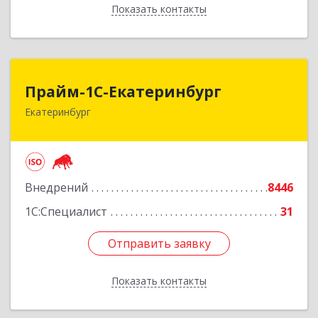
Показать контакты
Назад
Прайм-1С-Екатеринбург
Прайм-1С-Екатеринбург
Екатеринбург
620142, Свердловская обл, Екатеринбург г, 8
Марта ул, дом № 49, оф.609
Подробнее
Внедрений
8446
1С:Специалист
31
Отправить заявку
Отправить заявку
Показать контакты
Назад