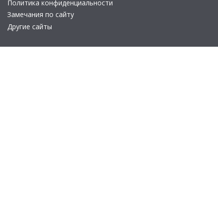
Политика конфиденциальности
Замечания по сайту
Другие сайты
Телефон:
+7 (495) 737-92-57
Email:
site_v8@1c.ru
Отдел продаж:
г. Москва
,
улица Селезнёвская, дом 21
© 2026 АО «Группа 1С» (правопреемник «1С»). Все права на сайт
защищены
© 2011- 2026 ООО «1С-Софт» (
о компании
).
Исключительное право на технологическую платформу
«1С:Предприятие 8» и типовые конфигурации программных
продуктов системы «1С:Предприятие 8», представленные на
этом сайте, принадлежит ООО «1С-Софт» - 100% дочерней
компании АО «Группа 1С»