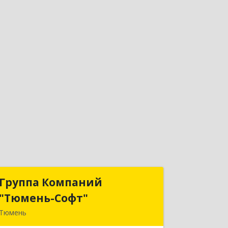
Группа Компаний
Группа Компаний
"Тюмень-Софт"
"Тюмень-Софт"
Тюмень
625048, Тюменская обл, Тюмень г,