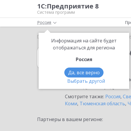
1С:Предприятие 8
Система программ
Россия
Пр
Главная
1С:Документооборот государственного 
Информация на сайте будет
отображаться для региона
1С:Документоо
Россия
в Качканаре
Да, все верно
Ознакомьтесь с информацио
Выбрать другой
или внедрение продукта.
Смотрите также:
Россия
,
Све
Коми
,
Тюменская область
,
Ч
Партнеры в вашем регионе: