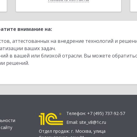
атите внимание на:
стов, аттестованных на внедрение технологий и решен
атизации ваших задач.
ий в вашей или близкой отрасли. Вы можете обратитьс
ми решений.
Телефон:
+7 (495) 737-92-57
льности
Email:
site_v8@1c.ru
 сайту
Отдел продаж:
г. Москва
,
улица