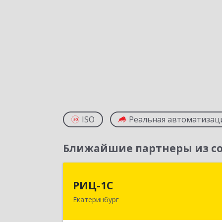
ISO
Реальная автоматизац
Ближайшие партнеры из со
РИЦ-1
РИЦ-1С
Екатеринбург
620102, Свердловская обл
Екатеринбург г, Фурманова ул, дом 