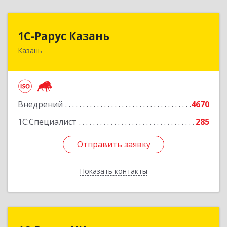
1С-Рарус Казань
1С-Рарус Казань
Казань
420088, Татарстан Респ, Казань г, Победы пр-
кт, дом № 159
Подробнее
Внедрений
4670
1С:Специалист
285
Отправить заявку
Отправить заявку
Показать контакты
Назад
1С-Рарус-НН