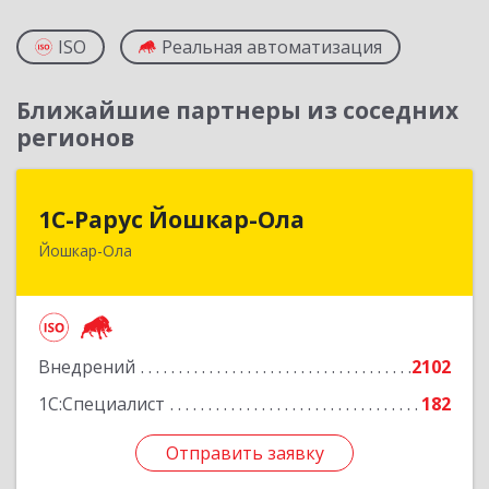
ISO
Реальная автоматизация
Ближайшие партнеры из соседних
регионов
1С-Рарус Йошкар-Ола
1С-Рарус Йошкар-Ола
Йошкар-Ола
424004, Марий Эл Респ, Йошкар-Ола г, Волкова
ул, дом № 68
Подробнее
Внедрений
2102
1С:Специалист
182
Отправить заявку
Отправить заявку