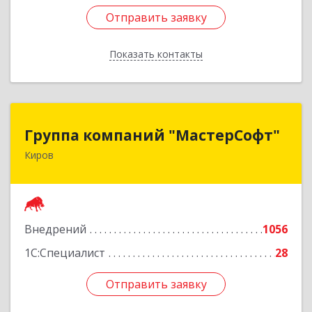
Отправить заявку
Отправить заявку
Показать контакты
Назад
Группа компаний "МастерСофт"
Группа компаний "МастерСофт"
Киров
610017, Кировская обл, Киров г, Маклина ул,
дом № 40
Подробнее
Внедрений
1056
1С:Специалист
28
Отправить заявку
Отправить заявку