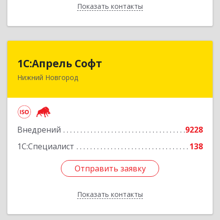
Показать контакты
Назад
1С:Апрель Софт
1С:Апрель Софт
Нижний Новгород
603000, Нижегородская обл, Нижний Новгород
г, Ульянова ул, дом № 10а, оф.715
Подробнее
Внедрений
9228
1С:Специалист
138
Отправить заявку
Отправить заявку
Показать контакты
Назад