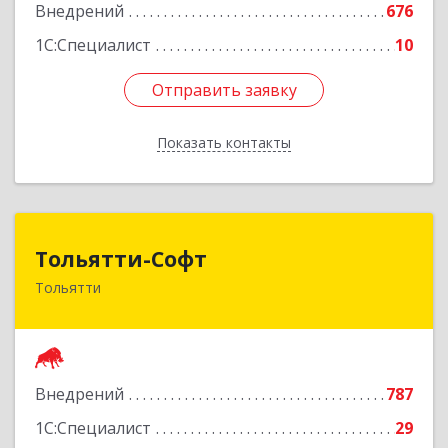
Внедрений
676
Подробнее
1С:Специалист
10
Отправить заявку
Отправить заявку
Показать контакты
Назад
Тольятти-Софт
Тольятти-Софт
Тольятти
445037, Самарская обл, Тольятти г, Новый
проезд, 8 ДЦ Форум офис 307
Подробнее
Внедрений
787
1С:Специалист
29