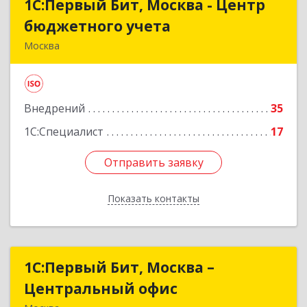
1С:Первый Бит, Москва - Центр
1С:Первый Бит, Москва - Центр
бюджетного учета
бюджетного учета
Москва
109147, Москва г, Воронцовская ул, дом № 35А,
строение 1
Внедрений
35
Подробнее
1С:Специалист
17
Отправить заявку
Отправить заявку
Показать контакты
Назад
1С:Первый Бит, Москва –
1С:Первый Бит, Москва –
Центральный офис
Центральный офис