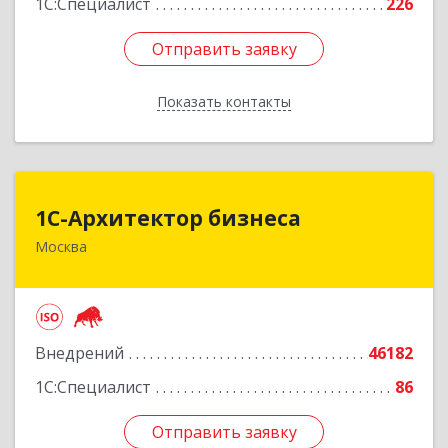
1С:Специалист
226
Отправить заявку
Отправить заявку
Показать контакты
Назад
1С-Архитектор бизнеса
1С-Архитектор бизнеса
Москва
115114, Москва г, Кожевнический 2-й пер, дом
№ 12, строение 2, этаж 2,пом.XII, ком.6
Подробнее
Внедрений
46182
1С:Специалист
86
Отправить заявку
Отправить заявку