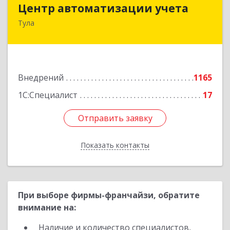
Центр автоматизации учета
Центр автоматизации учета
Тула
300026, Тульская обл, Тула г, Ленина пр-кт, дом
№ 127А, оф.400
Подробнее
Внедрений
1165
1С:Специалист
17
Отправить заявку
Отправить заявку
Показать контакты
Назад
При выборе фирмы-франчайзи, обратите
внимание на:
Наличие и количество специалистов,