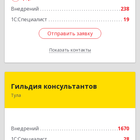
Внедрений
238
1С:Специалист
19
Отправить заявку
Отправить заявку
Показать контакты
Назад
Гильдия консультантов
Гильдия консультантов
Тула
300034, Тульская об, Тула г, Вересаева ул, дом
№ 10А, кв.XXVII, оф.6
Подробнее
Внедрений
1670
1С:Специалист
28