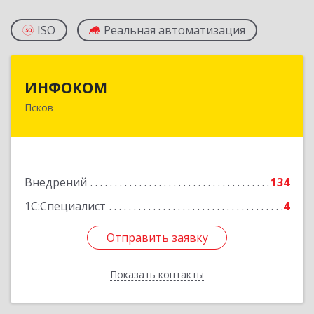
ISO
Реальная автоматизация
ИНФОКОМ
ИНФОКОМ
Псков
180000, Псковская обл, Псков г, Советская ул,
дом № 42г
Подробнее
Внедрений
134
1С:Специалист
4
Отправить заявку
Отправить заявку
Показать контакты
Назад