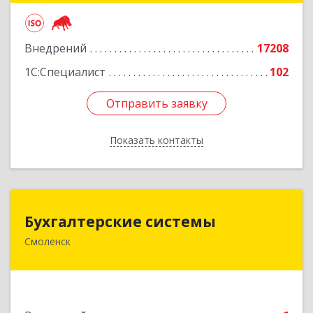
Подробнее
Внедрений
17208
1С:Специалист
102
Отправить заявку
Отправить заявку
Показать контакты
Назад
Бухгалтерские системы
Бухгалтерские системы
Смоленск
214000, Смоленская обл, Смоленск г,
Октябрьской Революции ул, дом № 9, оф.215
Подробнее