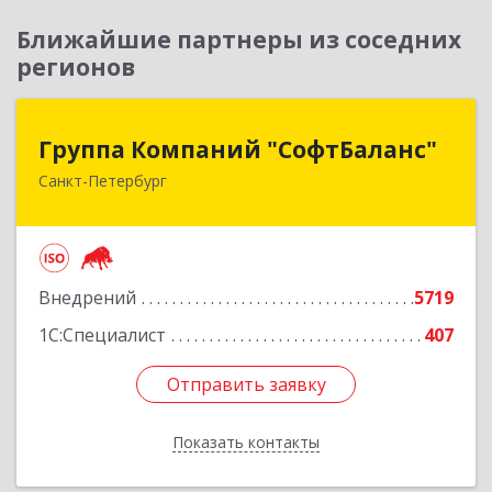
Ближайшие партнеры из соседних
регионов
Группа Компаний "СофтБаланс"
Группа Компаний "СофтБаланс"
Санкт-Петербург
195112, Санкт-Петербург г, Заневский пр-кт,
дом № 30, корпус 2, литера А
Подробнее
Внедрений
5719
1С:Специалист
407
Отправить заявку
Отправить заявку
Показать контакты
Назад