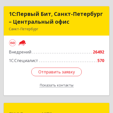
1С:Первый Бит, Санкт-Петербург
1С:Первый Бит, Санкт-Петербург
– Центральный офис
– Центральный офис
Санкт-Петербург
г.Санкт-Петербург, Невский проспект, 10
Подробнее
Внедрений
26492
1С:Специалист
570
Отправить заявку
Отправить заявку
Показать контакты
Назад
ГК "Диалог ИТ"