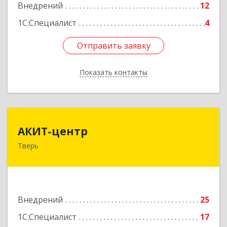
Подробнее
Внедрений
12
1С:Специалист
4
Отправить заявку
Отправить заявку
Показать контакты
Назад
АКИТ-центр
АКИТ-центр
Тверь
170100, Тверская обл, Тверь г, Новоторжская
ул, дом № 18, корпус 1, оф.412
Подробнее
Внедрений
25
1С:Специалист
17