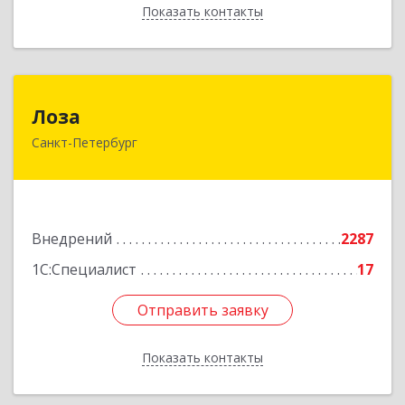
Показать контакты
Назад
Лоза
Лоза
Санкт-Петербург
194044, Санкт-Петербург г, Выборгская наб,
дом № 49,БЦ "Компрессор", оф.600
Подробнее
Внедрений
2287
1С:Специалист
17
Отправить заявку
Отправить заявку
Показать контакты
Назад