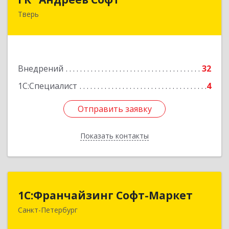
Тверь
170000, Тверская обл, Тверь г, Новоторжская
ул, дом № 21, корпус 1
Подробнее
Внедрений
32
1С:Специалист
4
Отправить заявку
Отправить заявку
Показать контакты
Назад
1С:Франчайзинг Софт-Маркет
1С:Франчайзинг Софт-Маркет
Санкт-Петербург
Санкт-Петербург г, Суворовский проспект, 10