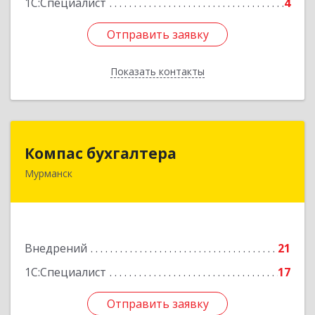
1С:Специалист
4
Отправить заявку
Отправить заявку
Показать контакты
Назад
Компас бухгалтера
Компас бухгалтера
Мурманск
183032, Мурманская обл, Мурманск г,
Радищева ул, дом № 14/1, оф.А
Подробнее
Внедрений
21
1С:Специалист
17
Отправить заявку
Отправить заявку