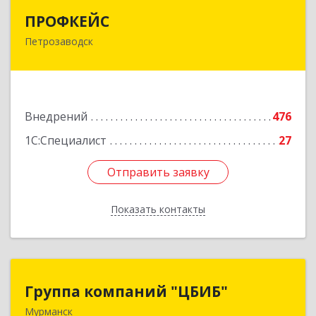
ПРОФКЕЙС
ПРОФКЕЙС
Петрозаводск
185035, Карелия Респ, Петрозаводск г, Красная
ул, дом № 10
Подробнее
Внедрений
476
1С:Специалист
27
Отправить заявку
Отправить заявку
Показать контакты
Назад
Группа компаний "ЦБИБ"
Группа компаний "ЦБИБ"
Мурманск
183010, Мурманская обл, Мурманск г, Кирова