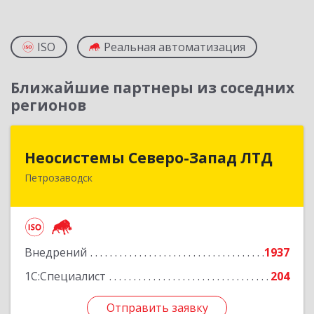
ISO
Реальная автоматизация
Ближайшие партнеры из соседних
регионов
Неосистемы Северо-Запад ЛТД
Неосистемы Северо-Запад ЛТД
Петрозаводск
185001, Карелия Респ, Петрозаводск г,
Первомайский (Первомайский р-н) пр-кт, дом
№ 54, пом.27
Подробнее
Внедрений
1937
1С:Специалист
204
Отправить заявку
Отправить заявку