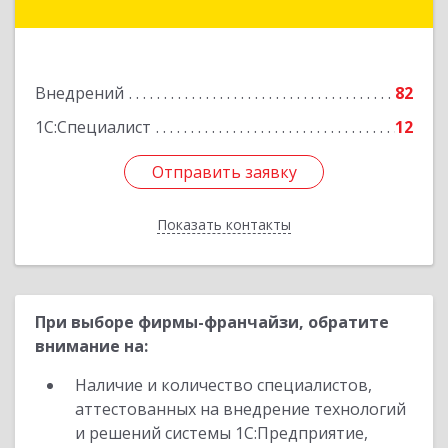
Космонавтов ул, дом № 17
Подробнее
Внедрений
82
1С:Специалист
12
Отправить заявку
Отправить заявку
Показать контакты
Назад
При выборе фирмы-франчайзи, обратите
внимание на:
Наличие и количество специалистов,
аттестованных на внедрение технологий
и решений системы 1С:Предприятие,