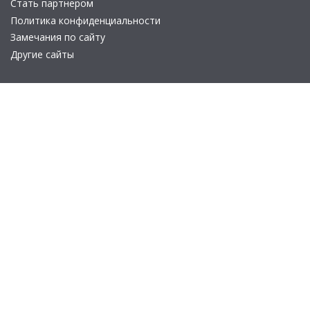
Стать партнером
Политика конфиденциальности
Замечания по сайту
Другие сайты
Телефон:
+7 (495) 737-92-57
Email:
site_v8@1c.ru
Отдел продаж:
г. Москва
,
улица Селезнёвская, дом 21
© 2026 АО «Группа 1С» (правопреемник «1С»). Все права на сайт
защищены
© 2011- 2026 ООО «1С-Софт» (
о компании
).
Исключительное право на технологическую платформу
«1С:Предприятие 8» и типовые конфигурации программных
продуктов системы «1С:Предприятие 8», представленные на
этом сайте, принадлежит ООО «1С-Софт» - 100% дочерней