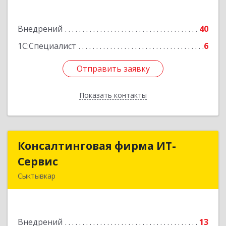
Подробнее
Внедрений
40
1С:Специалист
6
Отправить заявку
Отправить заявку
Показать контакты
Назад
Консалтинговая фирма ИТ-
Консалтинговая фирма ИТ-
Сервис
Сервис
Сыктывкар
167031, Коми Респ, Сыктывкар г,
Орджоникидзе ул, дом № 49а, оф.412
Внедрений
13
Подробнее