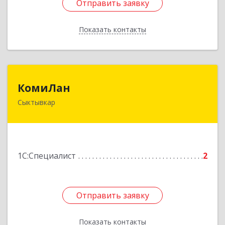
Отправить заявку
Отправить заявку
Показать контакты
Назад
КомиЛан
КомиЛан
Сыктывкар
167001, Коми Респ, Сыктывкар г,
Коммунистическая ул, дом № 39, кв.3
Подробнее
1С:Специалист
2
Отправить заявку
Отправить заявку
Показать контакты
Назад