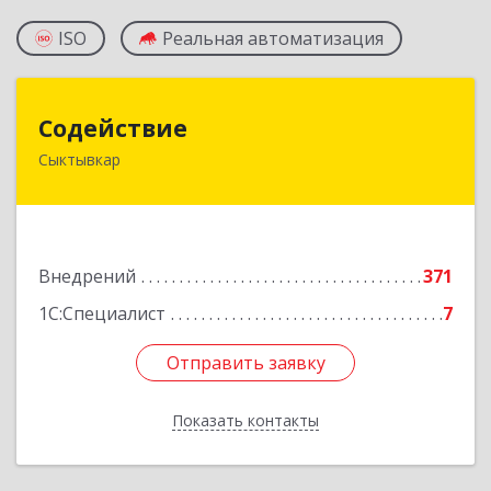
ISO
Реальная автоматизация
Содействие
Содействие
Сыктывкар
167004, Коми Респ, Сыктывкар г, Первомайская
ул, дом № 149
Подробнее
Внедрений
371
1С:Специалист
7
Отправить заявку
Отправить заявку
Показать контакты
Назад