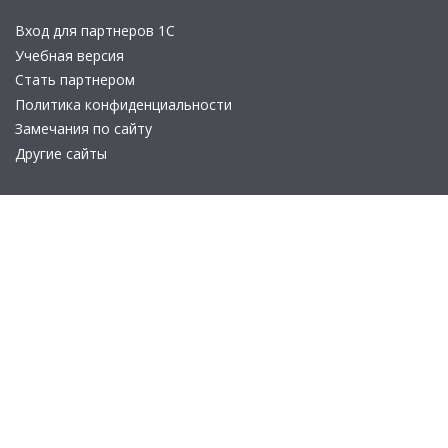
Вход для партнеров 1С
Учебная версия
Стать партнером
Политика конфиденциальности
Замечания по сайту
Другие сайты
Телефон:
+7 (495) 737-92-57
Email:
site_v8@1c.ru
Отдел продаж:
г. Москва
,
улица Селезнёвская, дом 21
© 2026 АО «Группа 1С» (правопреемник «1С»). Все права на сайт
защищены
© 2011- 2026 ООО «1С-Софт» (
о компании
).
Исключительное право на технологическую платформу