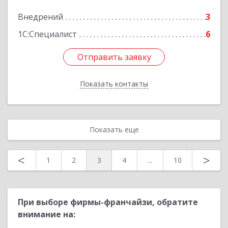
Подробнее
Внедрений
3
1С:Специалист
6
Отправить заявку
Отправить заявку
Показать контакты
Назад
Показать еще
<
>
1
2
3
4
...
10
При выборе фирмы-франчайзи, обратите
внимание на: