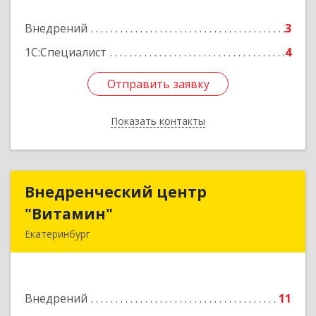
Подробнее
Внедрений
3
1С:Специалист
4
Отправить заявку
Отправить заявку
Показать контакты
Назад
Внедренческий центр
Внедренческий центр
"Витамин"
"Витамин"
Екатеринбург
620034, Свердловская обл, Екатеринбург г,
Опалихинская ул, дом № 18, кв.51
Внедрений
11
Подробнее