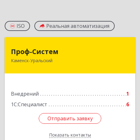
ISO
Реальная автоматизация
Проф-Систем
Проф-Систем
Каменск-Уральский
623406, Свердловская обл, Каменск-Уральский
г, Уральская ул, дом № 43, пом.110
Подробнее
Внедрений
1
1С:Специалист
6
Отправить заявку
Отправить заявку
Показать контакты
Назад