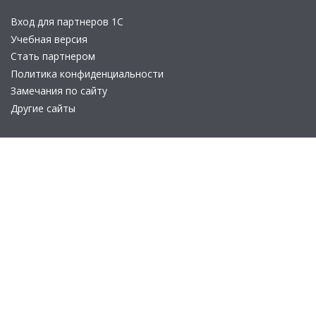
Вход для партнеров 1С
Учебная версия
Стать партнером
Политика конфиденциальности
Замечания по сайту
Другие сайты
Телефон:
+7 (495) 737-92-57
Email:
site_v8@1c.ru
Отдел продаж:
г. Москва
,
улица Селезнёвская, дом 21
© 2026 АО «Группа 1С» (правопреемник «1С»). Все права на сайт
защищены
© 2011- 2026 ООО «1С-Софт» (
о компании
).
Исключительное право на технологическую платформу