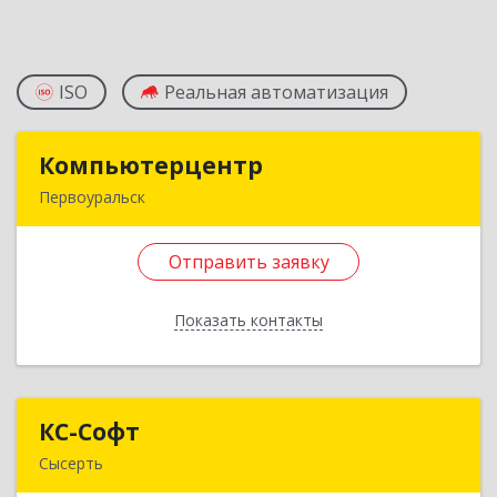
ISO
Реальная автоматизация
Компьютерцентр
Компьютерцентр
Первоуральск
623101, Свердловская обл, г.о. Первоуральск,
Первоуральск г, Космонавтов пр-кт, дом № 3А,
Отправить заявку
кв.124
Показать контакты
Подробнее
Отправить заявку
КС-Софт
КС-Софт
Назад
Сысерть
624001, Свердловская обл, Сысертский р-н,