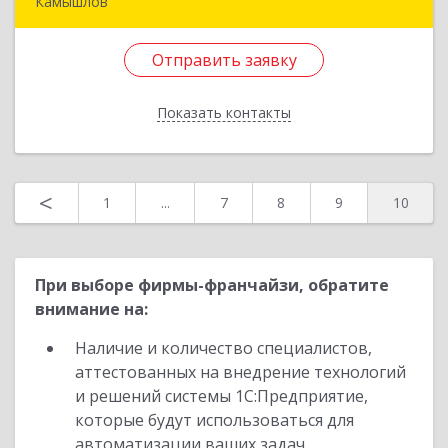
Камышлов
624860, Свердловская обл, Камышлов г, Ленина
ул, дом № 30
Отправить заявку
Подробнее
Показать контакты
Отправить заявку
Назад
<
1
...
7
8
9
10
При выборе фирмы-франчайзи, обратите
внимание на:
Наличие и количество специалистов,
аттестованных на внедрение технологий
и решений системы 1С:Предприятие,
которые будут использоваться для
автоматизации ваших задач.