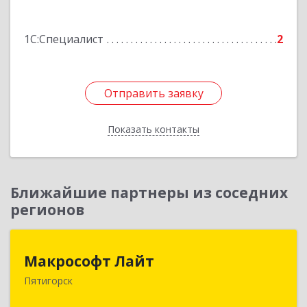
Подробнее
1С:Специалист
2
Отправить заявку
Отправить заявку
Показать контакты
Назад
Ближайшие партнеры из соседних
регионов
Макрософт Лайт
Макрософт Лайт
Пятигорск
357501, Ставропольский край, Пятигорск г,
Коста Хетагурова ул, дом № 4