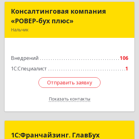
Консалтинговая компания
Консалтинговая компания
«РОВЕР-бух плюс»
«РОВЕР-бух плюс»
Нальчик
360004, Кабардино-Балкарская Респ, Нальчик г,
Кирова ул, дом № 233
Внедрений
106
Подробнее
1С:Специалист
1
Отправить заявку
Отправить заявку
Показать контакты
Назад
1С:Франчайзинг. ГлавБух
1С:Франчайзинг. ГлавБух