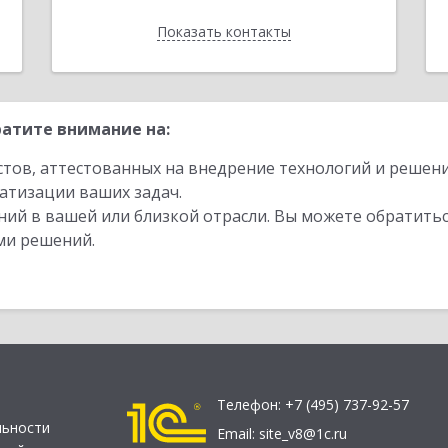
Показать контакты
Назад
атите внимание на:
стов, аттестованных на внедрение технологий и решен
атизации ваших задач.
ий в вашей или близкой отрасли. Вы можете обратитьс
ми решений.
Телефон:
+7 (495) 737-92-57
льности
Email:
site_v8@1c.ru