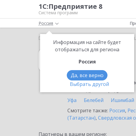
1С:Предприятие 8
Система программ
Россия
Пр
Главная
1С:Управление нашей фирмой
Выбор 
Информация на сайте будет
отображаться для региона
1С:Управление
Россия
в Кумертау
Да, все верно
Ознакомьтесь с информацио
Выбрать другой
или внедрение продукта.
Уфа
Белебей
Ишимбай
Смотрите также:
Россия
,
Рес
(Татарстан)
,
Свердловская о
Партнеры в вашем регионе: