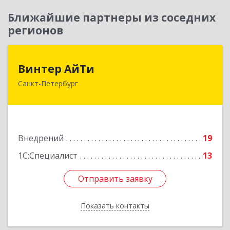
Ближайшие партнеры из соседних
регионов
Винтер АйТи
Винтер АйТи
Санкт-Петербург
196142, Санкт-Петербург г, Пулковская ул, дом
№ 10, корпус 2, литера А, кв.590
Подробнее
Внедрений
19
1С:Специалист
13
Отправить заявку
Отправить заявку
Показать контакты
Назад