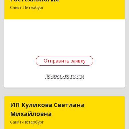
Санкт-Петербург
198328, Санкт-Петербург г, Маршала Захарова
ул, дом № 21, строение Ж
Подробнее
Отправить заявку
Отправить заявку
Показать контакты
Назад
ИП Куликова Светлана
ИП Куликова Светлана
Михайловна
Михайловна
Санкт-Петербург
198332, Санкт-Петербург г, Кузнецова пр-кт,