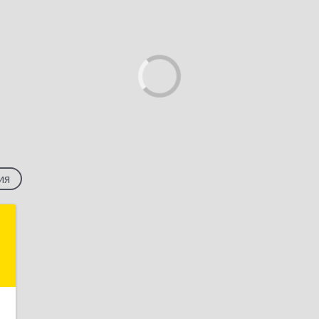
ия
"
,
а
3