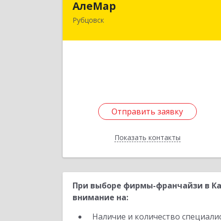
АлеМар
Рубцовск
658210, Алтайский край, Рубцовск г
Комсомольская ул, дом № 8
Подробне
Отправить заявку
Отправить заявку
Показать контакты
Назад
При выборе фирмы-франчайзи в Ка
внимание на:
Наличие и количество специали