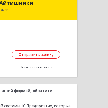
Айтишники
Омск
644024, Омская обл, Омск г, Учебная
ул, дом № 79, оф.911
Подробнее
Отправить заявку
Отправить заявку
Показать контакты
Назад
 нашей фирмой, обратите
ий системы 1С:Предприятие, которые