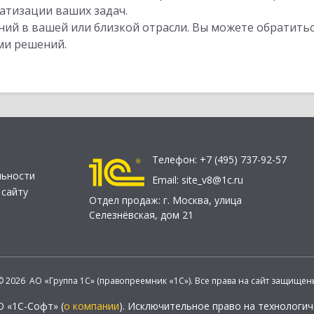
атизации ваших задач.
ий в вашей или близкой отрасли. Вы можете обратитьс
ми решений.
Телефон:
+7 (495) 737-92-57
льности
Email:
site_v8@1c.ru
 сайту
Отдел продаж:
г. Москва
,
улица
Селезнёвская, дом 21
© 2026 АО «Группа 1С» (правопреемник «1С»). Все права на сайт защищен
О «1С-Софт» (
о компании
). Исключительное право на технологи