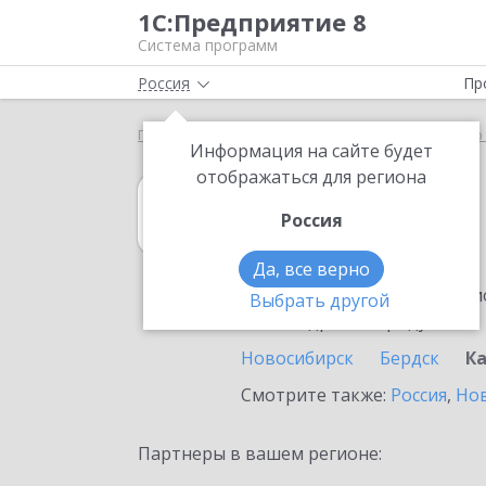
1С:Предприятие 8
Система программ
Россия
Пр
Главная
1С:Управление нашей фирмой
Выбор 
Информация на сайте будет
отображаться для региона
1С:Управление
Россия
в Карасуке
Да, все верно
Ознакомьтесь с информацио
Выбрать другой
или внедрение продукта.
Новосибирск
Бердск
К
Смотрите также:
Россия
,
Нов
Партнеры в вашем регионе: