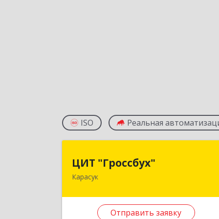
ISO
Реальная автоматизац
ЦИТ "Гроссбух
ЦИТ "Гроссбух"
Карасук
632861, Новосибирская обл
Карасукский р-н, Карасук г, Сорокин
ул, дом № 9, оф.
Отправить заявку