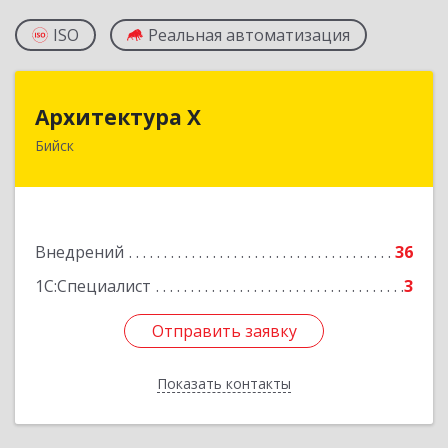
ISO
Реальная автоматизация
Архитектура Х
Архитектура Х
Бийск
659300, Алтайский край, Бийск г, Турусова ул,
дом № 3
Подробнее
Внедрений
36
1С:Специалист
3
Отправить заявку
Отправить заявку
Показать контакты
Назад