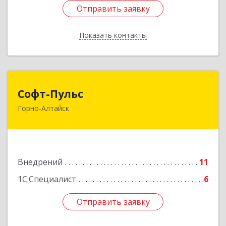
Отправить заявку
Отправить заявку
Показать контакты
Назад
Софт-Пульс
Софт-Пульс
Горно-Алтайск
649006, Алтай Респ, Горно-Алтайск г,
Комсомольская ул, дом № 13
Подробнее
Внедрений
11
1С:Специалист
6
Отправить заявку
Отправить заявку