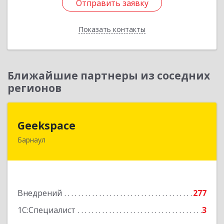
Отправить заявку
Отправить заявку
Показать контакты
Назад
Ближайшие партнеры из соседних
регионов
Geekspace
Geekspace
Барнаул
656043, Алтайский край, Барнаул г, Гоголя ул,
дом № 85В
Подробнее
Внедрений
277
1С:Специалист
3