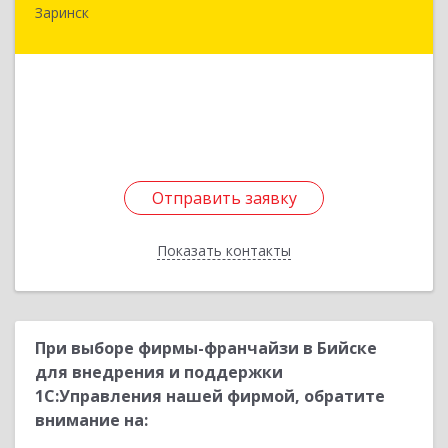
Заринск
659100, Алтайский край, Заринск г, Таратынова
ул, дом № 11, кв.9
Подробнее
Отправить заявку
Отправить заявку
Показать контакты
Назад
При выборе фирмы-франчайзи в Бийске
для внедрения и поддержки
1С:Управления нашей фирмой, обратите
внимание на: