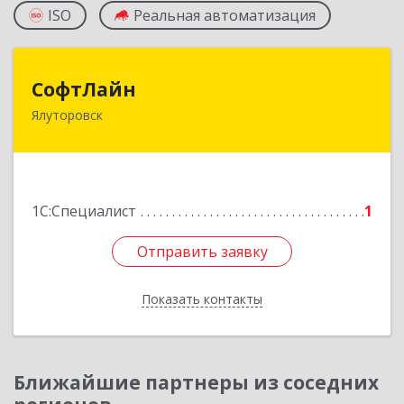
ISO
Реальная автоматизация
СофтЛайн
СофтЛайн
Ялуторовск
627010, Тюменская обл, Ялуторовский р-н,
Ялуторовск г, Ленина ул, дом № 28
Подробнее
1С:Специалист
1
Отправить заявку
Отправить заявку
Показать контакты
Назад
Ближайшие партнеры из соседних