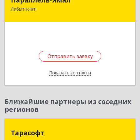
Лабытнанги
629400, Ямало-Ненецкий АО, Лабытнанги г,
Овражная ул, дом № 8А
Подробнее
Отправить заявку
Отправить заявку
Показать контакты
Назад
Ближайшие партнеры из соседних
регионов
Тарасофт
Тарасофт