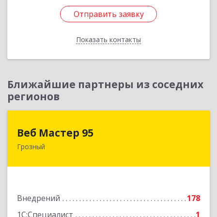
Отправить заявку
Отправить заявку
Показать контакты
Назад
Ближайшие партнеры из соседних
регионов
Веб Мастер 95
Веб Мастер 95
Грозный
364050, Чеченская Респ, Грозный г, Им
Гайрбекова Муслима Гайрбековича ул, дом №
72
Подробнее
Внедрений
178
1С:Специалист
1