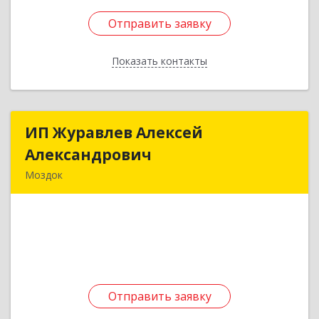
Отправить заявку
Отправить заявку
Показать контакты
Назад
ИП Журавлев Алексей
ИП Журавлев Алексей
Александрович
Александрович
Моздок
363750, Северная Осетия - Алания Респ, Моздок
г, Кирова ул, дом № 41
Подробнее
Отправить заявку
Отправить заявку