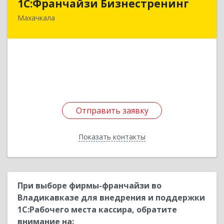
1С:Франчайзи Бизнестренинг
Махачкала
368971, Дагестан Респ, Ботлихский р-н, Ботлих
с, Аэропортовская ул, дом № 189
Подробнее
Отправить заявку
Отправить заявку
Показать контакты
Назад
При выборе фирмы-франчайзи во
Владикавказе для внедрения и поддержки
1С:Рабочего места кассира, обратите
внимание на: