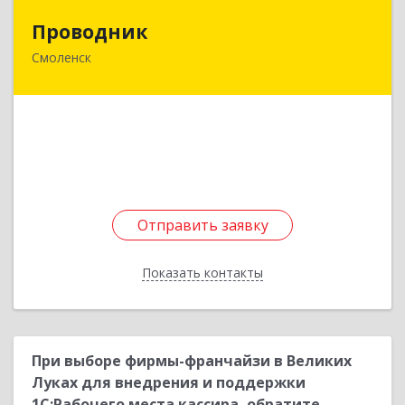
Проводник
Проводник
Смоленск
214000, Смоленская обл, Смоленск г,
Дзержинского ул, дом № 18/2
Подробнее
Отправить заявку
Отправить заявку
Показать контакты
Назад
При выборе фирмы-франчайзи в Великих
Луках для внедрения и поддержки
1С:Рабочего места кассира, обратите