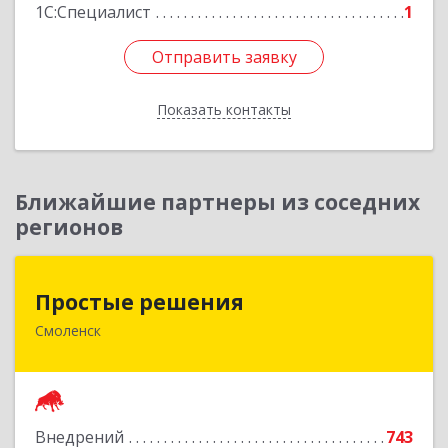
1С:Специалист
1
Отправить заявку
Отправить заявку
Показать контакты
Назад
Ближайшие партнеры из соседних
регионов
Простые решения
Простые решения
Смоленск
214015, Смоленская обл, Смоленск г, Большая
Краснофлотская ул, дом № 17
Подробнее
Внедрений
743