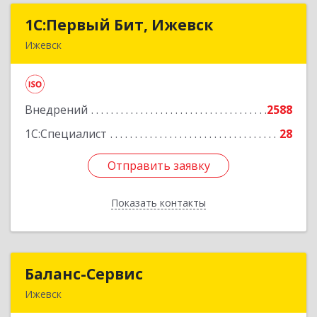
1С:Первый Бит, Ижевск
1С:Первый Бит, Ижевск
Ижевск
426008, Удмуртская Респ, Ижевск г,
Коммунаров ул, дом № 234
Внедрений
2588
Подробнее
1С:Специалист
28
Отправить заявку
Отправить заявку
Показать контакты
Назад
Баланс-Сервис
Баланс-Сервис
Ижевск
426076, Удмуртская Респ, Ижевск г,