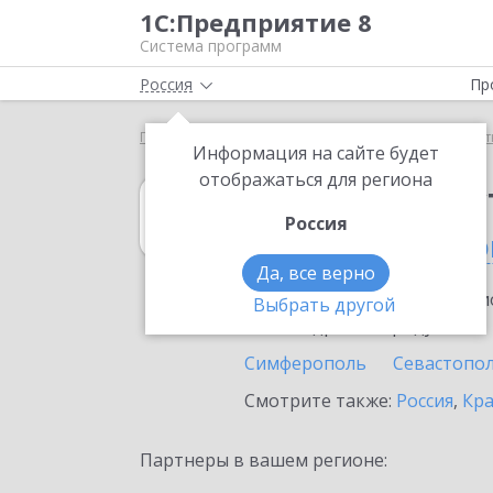
1С:Предприятие 8
Система программ
Россия
Пр
Главная
1С:Рабочее место кассира
Выбор парт
Информация на сайте будет
отображаться для региона
1С:Рабочее мес
Россия
в Республике К
Да, все верно
Ознакомьтесь с информацио
Выбрать другой
или внедрение продукта.
Симферополь
Севастопо
Смотрите также:
Россия
,
Кра
Партнеры в вашем регионе: