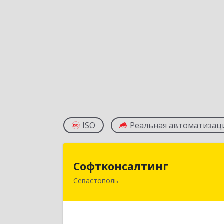
ISO
Реальная автоматизац
Софтконсалтин
Софтконсалтинг
Севастополь
299805, Севастополь г, Тыловое с
Лазурная ул, дом № 
Подробне