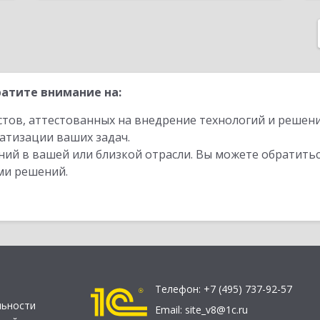
атите внимание на:
стов, аттестованных на внедрение технологий и решен
атизации ваших задач.
ий в вашей или близкой отрасли. Вы можете обратитьс
ми решений.
Телефон:
+7 (495) 737-92-57
льности
Email:
site_v8@1c.ru