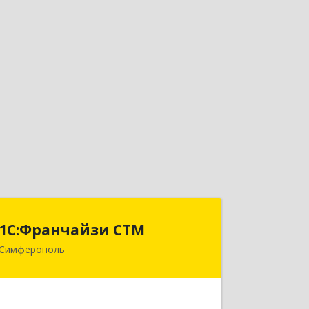
1С:Франчайзи СТМ
1С:Франчайзи СТМ
Симферополь
295022, Крым Респ, Симферополь г,
Бородина ул, дом № 14Г, оф.15
Подробнее