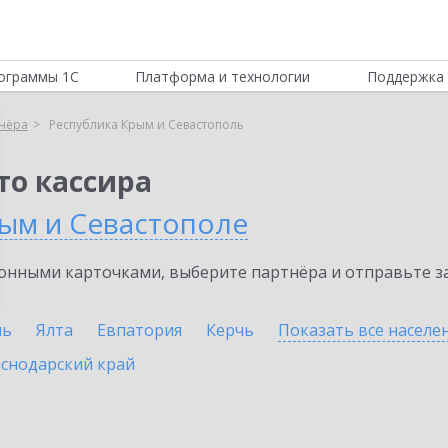
ограммы 1С
Платформа и технологии
Поддержка 
нёра
Республика Крым и Севастополь
то кассира
рым и Севастополе
нными карточками, выберите партнёра и отправьте за
ль
Ялта
Евпатория
Керчь
Показать все насел
снодарский край