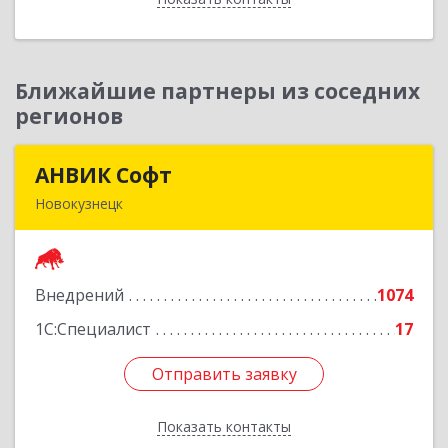
Ближайшие партнеры из соседних
регионов
АНВИК Софт
АНВИК Софт
Новокузнецк
654079, Кемеровская область - Кузбасс,
Новокузнецкий г.о, Новокузнецк г,
Куйбышевский р-н, Невского ул, дом № 1, этаж
Внедрений
1074
2
1С:Специалист
17
Подробнее
Отправить заявку
Отправить заявку
Показать контакты
Назад