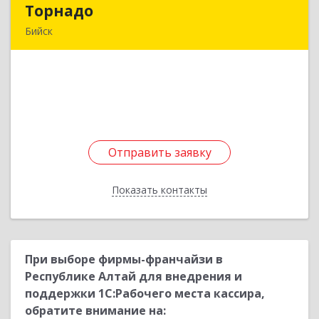
Торнадо
Торнадо
Бийск
659321, Алтайский край, Бийск г, Советская ул,
дом № 204/2
Подробнее
Отправить заявку
Отправить заявку
Показать контакты
Назад
При выборе фирмы-франчайзи в
Республике Алтай для внедрения и
поддержки 1С:Рабочего места кассира,
обратите внимание на: