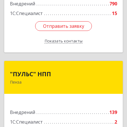
Внедрений
790
1С:Специалист
15
Отправить заявку
Отправить заявку
Показать контакты
Назад
"ПУЛЬС" НПП
"ПУЛЬС" НПП
Пенза
440600, Пензенская обл, Пенза г, Суворова ул,
дом № 111
Подробнее
Внедрений
139
1С:Специалист
2