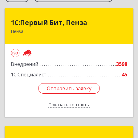
1С:Первый Бит, Пенза
1С:Первый Бит, Пенза
Пенза
440000, Пензенская обл, Пенза г, Московская
ул, дом № 15, пом.1
Подробнее
Внедрений
3598
1С:Специалист
45
Отправить заявку
Отправить заявку
Показать контакты
Назад
1С-Рарус Пенза