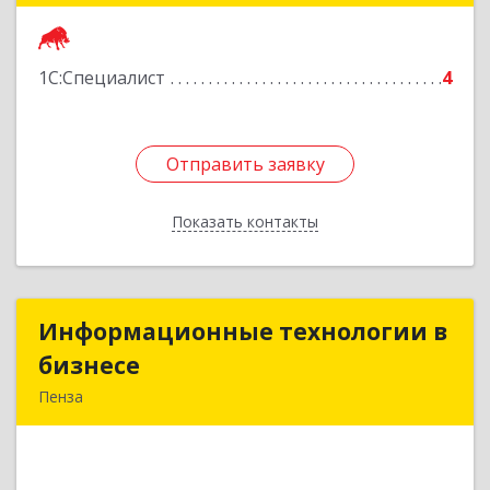
Подробнее
1С:Специалист
4
Отправить заявку
Отправить заявку
Показать контакты
Назад
Информационные технологии в
Информационные технологии в
бизнесе
бизнесе
Пенза
440028, Пензенская обл, Пенза г, Победы пр-кт,
дом № 75а