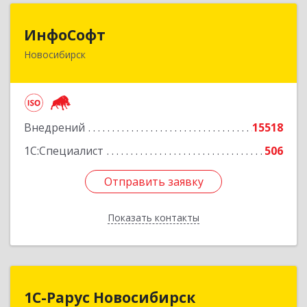
ИнфоСофт
ИнфоСофт
Новосибирск
630091, Новосибирская обл, Новосибирск г,
Крылова ул, дом № 31
Подробнее
Внедрений
15518
1С:Специалист
506
Отправить заявку
Отправить заявку
Показать контакты
Назад
1С-Рарус Новосибирск
1С-Рарус Новосибирск