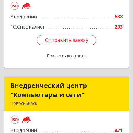
Подробнее
Внедрений
638
1С:Специалист
203
Отправить заявку
Отправить заявку
Показать контакты
Назад
Внедренческий центр
Внедренческий центр
"Компьютеры и сети"
"Компьютеры и сети"
Новосибирск
630075, Новосибирская обл, Новосибирск г,
Залесского, дом № 5/1, оф.711
Внедрений
471
Подробнее