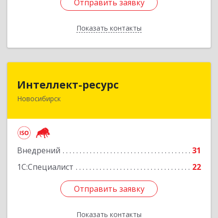
Отправить заявку
Отправить заявку
Показать контакты
Назад
Интеллект-ресурс
Интеллект-ресурс
Новосибирск
630087, Новосибирская обл, Новосибирск г,
Карла Маркса пр-кт, дом № 30, оф.604
Подробнее
Внедрений
31
1С:Специалист
22
Отправить заявку
Отправить заявку
Показать контакты
Назад