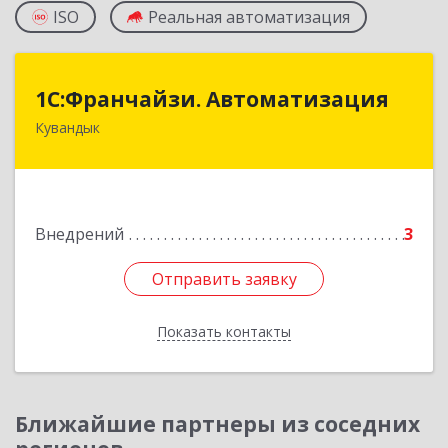
ISO
Реальная автоматизация
1С:Франчайзи. Автоматизация
1С:Франчайзи. Автоматизация
Кувандык
462220, Оренбургская обл, Кувандыкский р-н,
Кувандык г, Советская ул, дом № 10
Подробнее
Внедрений
3
Отправить заявку
Отправить заявку
Показать контакты
Назад
Ближайшие партнеры из соседних