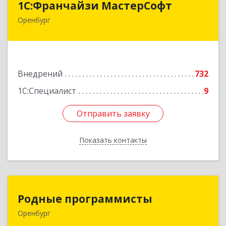
1С:Франчайзи МастерСофт
Оренбург
460052, Оренбургская обл, Оренбург г,
Монтажников ул, дом № 26/2
Подробнее
Внедрений
732
1С:Специалист
9
Отправить заявку
Отправить заявку
Показать контакты
Назад
Родные программисты
Родные программисты
Оренбург
460048, Оренбургская обл, Оренбург г,