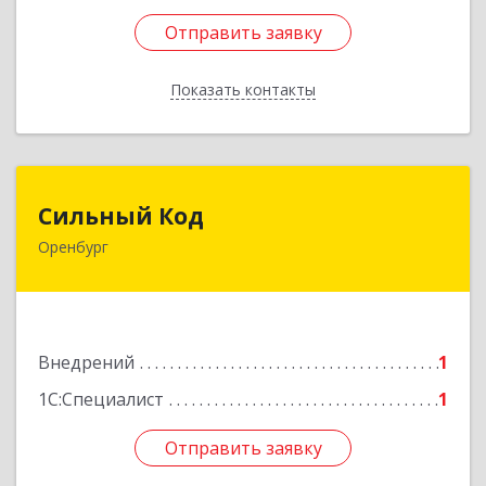
Отправить заявку
Отправить заявку
Показать контакты
Назад
Сильный Код
Сильный Код
Оренбург
460048, Оренбургская обл, Оренбург г,
Фронтовиков ул, дом № 22
Подробнее
Внедрений
1
1С:Специалист
1
Отправить заявку
Отправить заявку