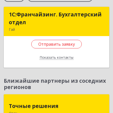
1С:Франчайзинг. Бухгалтерский
1С:Франчайзинг. Бухгалтерский
отдел
отдел
Гай
462635, Оренбургская обл, Гай г, Победы пр-кт,
дом № 1, кв.12
Отправить заявку
Подробнее
Показать контакты
Отправить заявку
Назад
Ближайшие партнеры из соседних
регионов
Точные решения
Точные решения