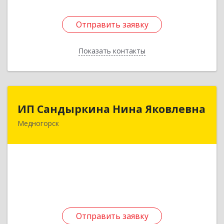
Отправить заявку
Отправить заявку
Показать контакты
Назад
ИП Сандыркина Нина Яковлевна
ИП Сандыркина Нина Яковлевна
Медногорск
462270, Оренбургская обл, Медногорск г,
Металлургов ул, дом № 19, кв.22
Подробнее
Отправить заявку
Отправить заявку