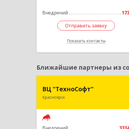
Подробне
Внедрений
17
Отправить заявку
Отправить заявку
Показать контакты
Назад
Ближайшие партнеры из со
ВЦ "ТехноСофт
ВЦ "ТехноСофт"
Красноярск
660118, Красноярский край
Красноярск г, Авиаторов ул, дом № 5
Подробне
Внедрений
333