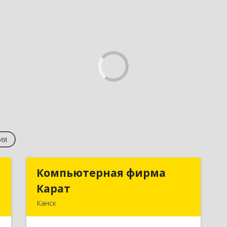
ия
к
Компьютерная фирма
Компьютерная фирма
Карат
Карат
,
Канск
5
663600, Красноярский край, Канск г,
Пролетарская ул, дом № 34