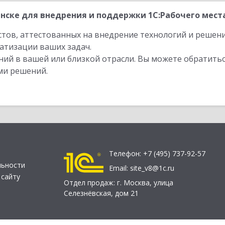
ске для внедрения и поддержки 1С:Рабочего места
стов, аттестованных на внедрение технологий и решен
атизации ваших задач.
ий в вашей или близкой отрасли. Вы можете обратитьс
ми решений.
Телефон:
+7 (495) 737-92-57
льности
Email:
site_v8@1c.ru
 сайту
Отдел продаж:
г. Москва
,
улица
Селезнёвская, дом 21