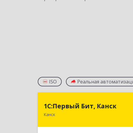
ISO
Реальная автоматизац
1С:Первый Бит, Канс
1С:Первый Бит, Канск
Канск
663600, Красноярский край, Канск г
30 лет ВЛКСМ ул, дом № 20, пом.2