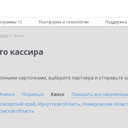
ограммы 1С
Платформа и технологии
Поддержка 
нёра
Канск
то кассира
нными карточками, выберите партнёра и отправьте за
Ачинск
Норильск
Канск
Показать все населенн
сноярский край
,
Иркутская область
,
Кемеровская облас
омская область