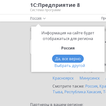
1С:Предприятие 8
Система программ
Россия
Пр
Главная
1С:Рабочее место кассира
Выбор парт
Информация на сайте будет
отображаться для региона
1С:Рабочее мес
Россия
в Канске
Да, все верно
Ознакомьтесь с информацио
Выбрать другой
или внедрение продукта.
Красноярск
Минусинск
Смотрите также:
Россия
,
Кра
Тыва
,
Республика Хакасия
,
Т
Партнеры в вашем регионе: