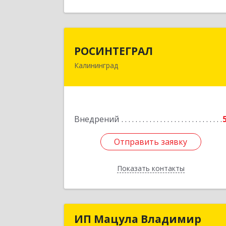
Назад
РОСИНТЕГРА
РОСИНТЕГРАЛ
Калининград
236016, Калининградская обл
Калининград г, Куйбышева ул, дом 
53А, оф.
Подробне
Внедрений
Отправить заявку
Отправить заявку
Показать контакты
Назад
ИП Мацула Владимир
ИП Мацула Владими