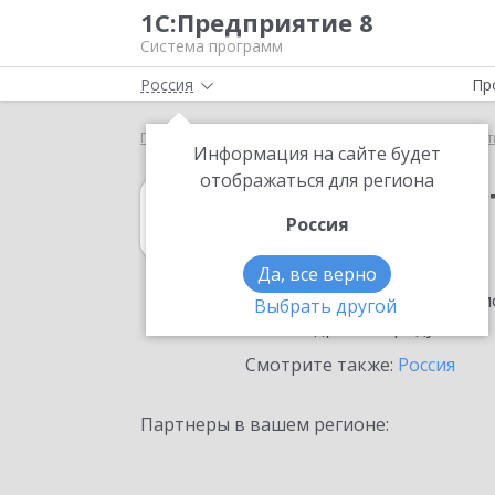
1С:Предприятие 8
Система программ
Россия
Пр
Главная
1С:Рабочее место кассира
Выбор парт
Информация на сайте будет
отображаться для региона
1С:Рабочее мес
Россия
в Калининграде
Да, все верно
Ознакомьтесь с информацио
Выбрать другой
или внедрение продукта.
Смотрите также:
Россия
Партнеры в вашем регионе: