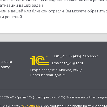
атизации ваших задач.
ий в вашей или близкой отрасли. Вы можете обратитьс
ми решений.
Телефон:
+7 (495) 737-92-57
льности
Email:
site_v8@1c.ru
 сайту
Отдел продаж:
г. Москва
,
улица
Селезнёвская, дом 21
© 2026 АО «Группа 1С» (правопреемник «1С»). Все права на сайт защищен
О «1С-Софт» (
о компании
). Исключительное право на технологи