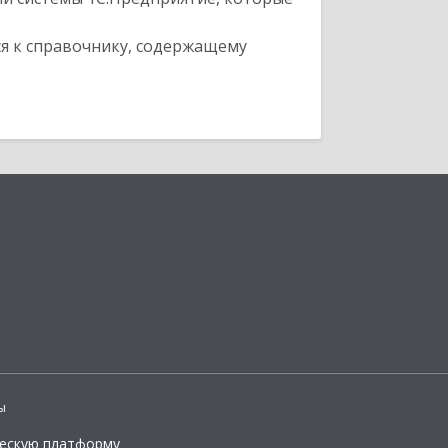
я к справочнику, содержащему
ы
ческую платформу