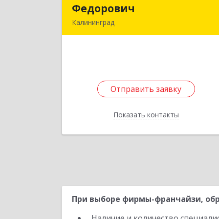
Федорович
Федорови
Калининград
236000, Калининградская обл
Калининград г, Гостиная ул, дом № 5
каб.1
Подробне
Отправить заявку
Отправить заявку
Показать контакты
Назад
При выборе фирмы-франчайзи, обр
Наличие и количество специали