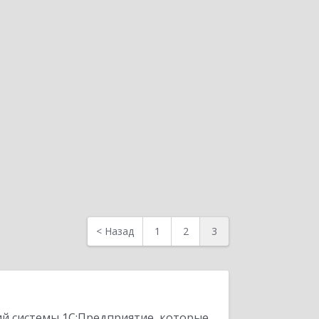
<
Назад
1
2
3
ий системы 1С:Предприятие, которые