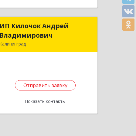
ИП Килочок Андрей
ИП Килочок Андрей
Владимирович
Владимирович
Калининград
236029, Калининградская обл,
Калининград г, Ю.Смирнова ул, дом
№ 4Г, кв.7
Подробнее
Отправить заявку
Отправить заявку
Показать контакты
Назад