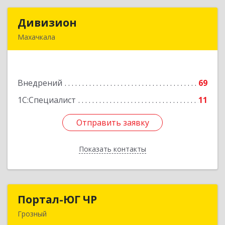
Дивизион
Дивизион
Махачкала
367010, Дагестан Респ, Махачкала г,
Абубакарова ул, дом № 25
Внедрений
69
Подробнее
1С:Специалист
11
Отправить заявку
Отправить заявку
Показать контакты
Назад
Портал-ЮГ ЧР
Портал-ЮГ ЧР
Грозный
364906, Чеченская Респ, Грозный г, Путина пр-