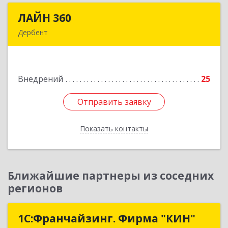
ЛАЙН 360
ЛАЙН 360
Дербент
368600, Дагестан Респ, Дербент г, Ю.Гагарина
ул, домовладение № 14, пом.1
Внедрений
25
Подробнее
Отправить заявку
Отправить заявку
Показать контакты
Назад
Ближайшие партнеры из соседних
регионов
1С:Франчайзинг. Фирма "КИН"
1С:Франчайзинг. Фирма "КИН"