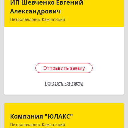
ИП Шевченко Евгений
ИП Шевченко Евгений
Александрович
Александрович
Петропавловск-Камчатский
683010, Камчатский край, Петропавловск-
Камчатский г, Капитана Драбкина ул, дом № 14,
кв.3
Подробнее
Отправить заявку
Отправить заявку
Показать контакты
Назад
Компания "ЮЛАКС"
Компания "ЮЛАКС"
Петропавловск-Камчатский
683000, Камчатский край, Петропавловск-