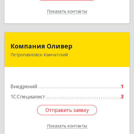
Показать контакты
Назад
Компания Оливер
Компания Оливер
Петропавловск-Камчатский
683002, Камчатский край, Петропавловск-
Камчатский г, Ларина ул, дом № 25, кв.30
Подробнее
Внедрений
1
1С:Специалист
3
Отправить заявку
Отправить заявку
Показать контакты
Назад