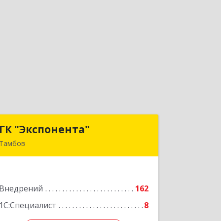
ГК "Экспонента"
ГК "Экспонента"
Тамбов
392000, Тамбовская обл, Тамбов г,
Студенецкая набережная ул, дом №
20
Внедрений
162
Подробнее
1С:Специалист
8