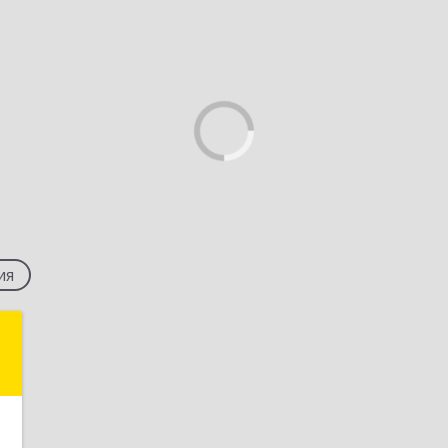
ия
М
,
,
7