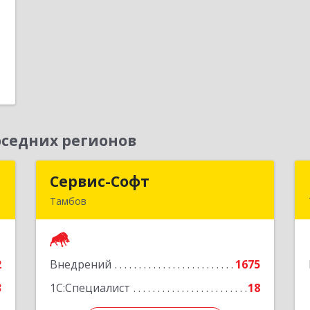
1
е
седних регионов
в
Сервис-Софт
Сервис-Софт
Тамбов
,
392030, Тамбовская обл, Тамбов г,
7
Урожайная ул, дом № 2К
2
Внедрений
1675
е
Подробнее
3
1С:Специалист
18