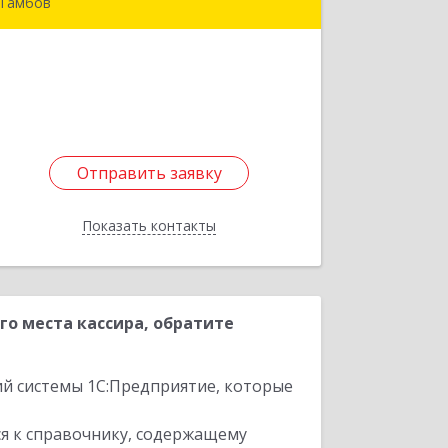
Тамбов
392023, Тамбовская обл, Тамбов г,
Советская ул, дом № 7
Подробнее
Отправить заявку
Отправить заявку
Показать контакты
Назад
о места кассира, обратите
ий системы 1С:Предприятие, которые
я к справочнику, содержащему