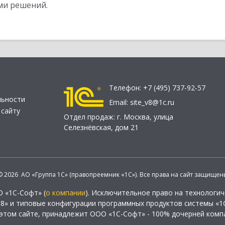
ми решений.
Телефон:
+7 (495) 737-92-57
льности
Email:
site_v8@1c.ru
 сайту
Отдел продаж:
г. Москва
,
улица
Селезнёвская, дом 21
© 2026 АО «Группа 1С» (правопреемник «1С»). Все права на сайт защищен
О «1С-Софт» (
о компании
). Исключительное право на технологи
 8» и типовые конфигурации программных продуктов системы «1С
этом сайте, принадлежит ООО «1С-Софт» - 100% дочерней комп