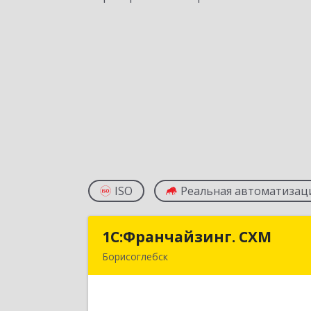
ISO
Реальная автоматизац
1С:Франчайзинг. СХМ
1С:Франчайзинг. СХ
Борисоглебск
397165, Воронежская обл
Борисоглебский р-н, Борисоглебск г
Матросовская ул, дом № 12