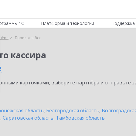
ограммы 1С
Платформа и технологии
Поддержка 
нёра
Борисоглебск
то кассира
е
нными карточками, выберите партнёра и отправьте за
онежская область
,
Белгородская область
,
Волгоградска
ь
,
Саратовская область
,
Тамбовская область