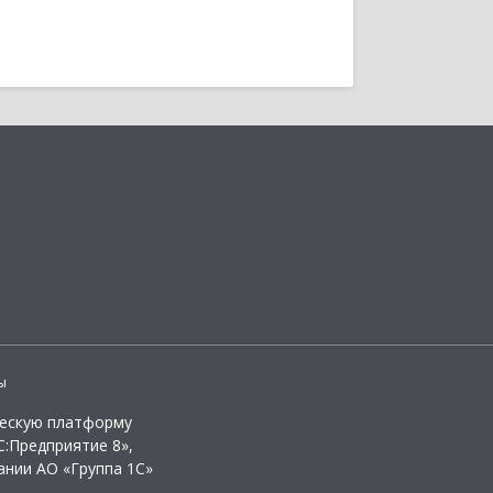
ы
ческую платформу
:Предприятие 8»,
ании АО «Группа 1С»