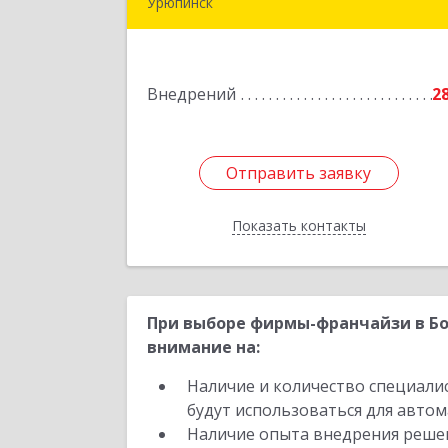
Урюпинск
403113, Волгоградская обл, Урюпинс
г, Ленина пр-кт, дом № 90
Внедрений
2
Подробне
Отправить заявку
Отправить заявку
Показать контакты
Назад
При выборе фирмы-франчайзи в Бо
внимание на:
Наличие и количество специали
будут использоваться для автом
Наличие опыта внедрения решен