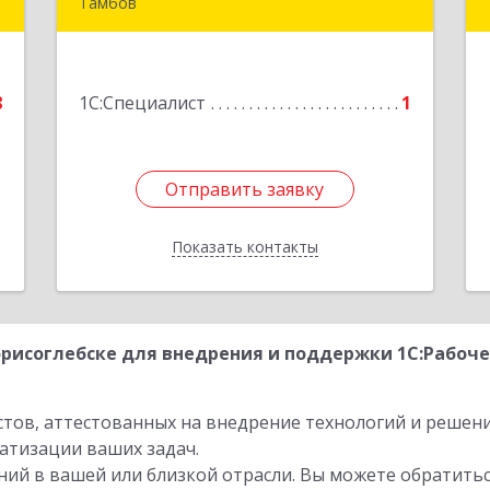
Тамбов
к
392000, Тамбовская обл, Тамбов г,
а
Гастелло ул, дом № 105А
8
1С:Специалист
1
е
Подробнее
Отправить заявку
Отправить заявку
Показать контакты
Назад
рисоглебске для внедрения и поддержки 1С:Рабочег
стов, аттестованных на внедрение технологий и решен
атизации ваших задач.
ий в вашей или близкой отрасли. Вы можете обратитьс