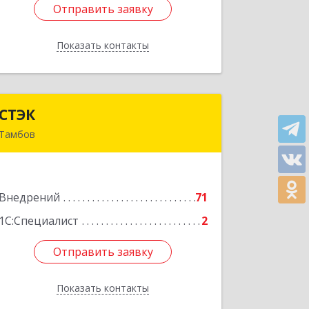
Отправить заявку
Отправить заявку
Показать контакты
Назад
СТЭК
СТЭК
Тамбов
392000, Тамбовская обл, Тамбов г,
Моршанское ш, дом № 40Б
Внедрений
71
Подробнее
1С:Специалист
2
Отправить заявку
Отправить заявку
Показать контакты
Назад