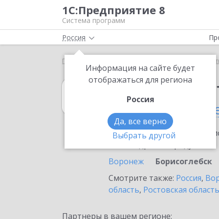
1С:Предприятие 8
Система программ
Россия
Пр
Главная
1С:Рабочее место кассира
Выбор парт
Информация на сайте будет
отображаться для региона
1С:Рабочее мес
Россия
в Борисоглебск
Да, все верно
Ознакомьтесь с информацио
Выбрать другой
или внедрение продукта.
Воронеж
Борисоглебск
Смотрите также:
Россия
,
Вор
область
,
Ростовская област
Партнеры в вашем регионе: