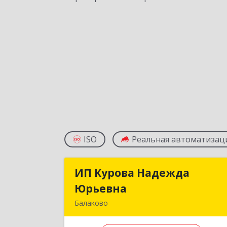
ISO
Реальная автоматизац
ИП Курова Надежда
ИП Курова Надежд
Юрьевна
Юрьевн
Балаково
413857, Саратовская обл, Балаково г
Комсомольская ул, дом № 51, кв.8