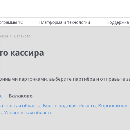
ограммы 1С
Платформа и технологии
Поддержка 
нёра
Балаково
то кассира
нными карточками, выберите партнёра и отправьте за
с
Балаково
атовская область
,
Волгоградская область
,
Воронежская 
ь
,
Ульяновская область