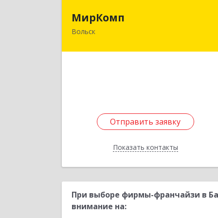
МирКом
МирКомп
Вольск
412900, Саратовская обл, Вольск г
Володарского ул, дом № 8
Подробне
Отправить заявку
Отправить заявку
Показать контакты
Назад
При выборе фирмы-франчайзи в Ба
внимание на: