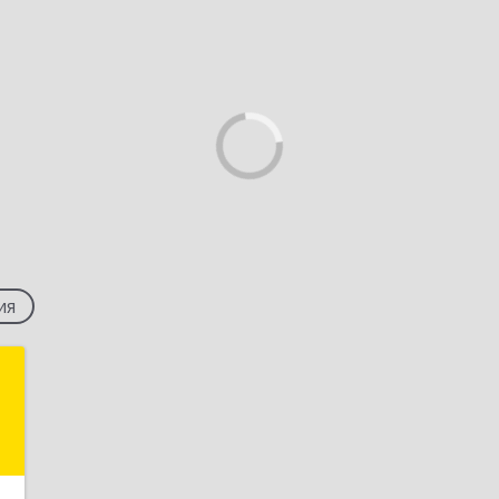
ия
а
а
,
1