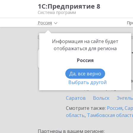
1С:Предприятие 8
Система программ
Россия
Пр
Главная
1С:Рабочее место кассира
Выбор парт
Информация на сайте будет
отображаться для региона
1С:Рабочее мес
Россия
в Балаково
Да, все верно
Ознакомьтесь с информацио
Выбрать другой
или внедрение продукта.
Саратов
Вольск
Энгель
Смотрите также:
Россия
,
Сар
область
,
Тамбовская област
Партнеры в вашем регионе: