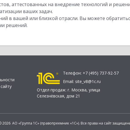
стов, аттестованных на внедрение технологий и решен
атизации ваших задач.
ий в вашей или близкой отрасли. Вы можете обратитьс
ми решений.
Телефон:
+7 (495) 737-92-57
льности
Email:
site_v8@1c.ru
 сайту
Отдел продаж:
г. Москва
,
улица
Селезнёвская, дом 21
© 2026 АО «Группа 1С» (правопреемник «1С»). Все права на сайт защищен