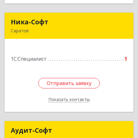
Ника-Софт
Ника-Софт
Саратов
410056, Саратовская обл, Саратов г, им
Чернышевского Н.Г. ул, дом № 100, оф.302
1С:Специалист
1
Подробнее
Отправить заявку
Отправить заявку
Показать контакты
Назад
Аудит-Софт
Аудит-Софт