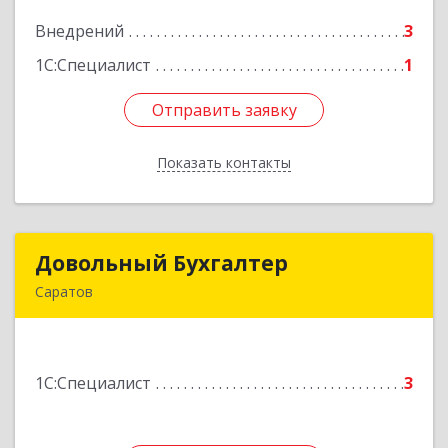
Внедрений
3
Подробнее
1С:Специалист
1
Отправить заявку
Отправить заявку
Показать контакты
Назад
Довольный Бухгалтер
Довольный Бухгалтер
Саратов
410600, Саратовская обл, Саратов г, Кирова пр-
кт, дом № 52, кв.42
1С:Специалист
3
Подробнее