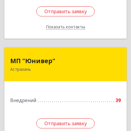
Отправить заявку
Отправить заявку
Показать контакты
Назад
МП "Юнивер"
МП "Юнивер"
Астрахань
414041, Астраханская обл, Астрахань г, Карла
Маркса пл., дом № 33, кв.78
Подробнее
Внедрений
39
Отправить заявку
Отправить заявку