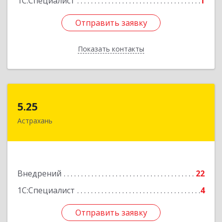
1С:Специалист
1
Отправить заявку
Отправить заявку
Показать контакты
Назад
5.25
5.25
Астрахань
414041, Астраханская обл, Астрахань г,
Минусинская ул, дом № 8
Подробнее
Внедрений
22
1С:Специалист
4
Отправить заявку
Отправить заявку