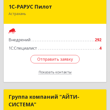
1С-РАРУС Пилот
1С-РАРУС Пилот
Астрахань
414024, Астраханская обл, Астрахань г,
Бакинская ул, корпус 78, пом.28, КОМ. 31
Подробнее
Внедрений
292
1С:Специалист
4
Отправить заявку
Отправить заявку
Показать контакты
Назад
Группа компаний "АЙТИ-
Группа компаний "АЙТИ-
СИСТЕМА"
СИСТЕМА"