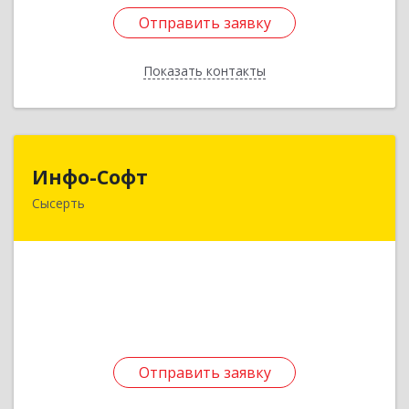
Отправить заявку
Отправить заявку
Показать контакты
Назад
Инфо-Софт
Инфо-Софт
Сысерть
624021, Свердловская обл, Сысерть г, Коммуны
ул, дом № 39, кв.13
Подробнее
Отправить заявку
Отправить заявку