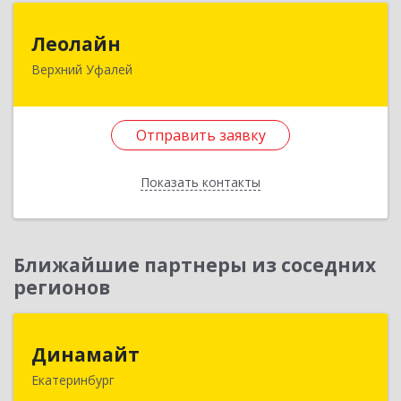
Леолайн
Леолайн
Верхний Уфалей
456800, Челябинская обл, Верхний Уфалей г,
Ленина ул, дом № 147
Отправить заявку
Подробнее
Отправить заявку
Показать контакты
Назад
Ближайшие партнеры из соседних
регионов
Динамайт
Динамайт
Екатеринбург
620014, Свердловская обл, Екатеринбург г, 8