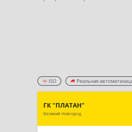
ISO
Реальная автоматизац
ГК "ПЛАТАН
ГК "ПЛАТАН"
Великий Новгород
173003, Новгородская обл, Велики
Новгород г, Большая Санкт
Петербургская ул, дом № 80, оф.1