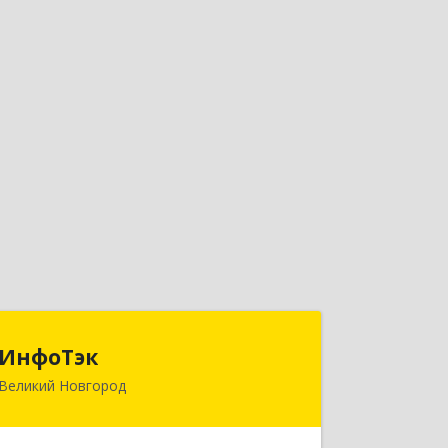
ИнфоТэк
ИнфоТэк
Великий Новгород
173003, Новгородская обл, Великий
Новгород г, Великая ул, дом № 22