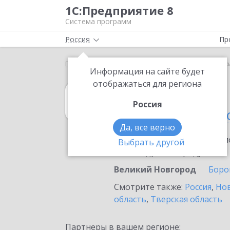
1С:Предприятие 8
Система программ
Россия
Пр
Главная
1С:Розница
Выбор партнёра
Велик
Информация на сайте будет
отображаться для региона
1С:Розница
Россия
в Великом Новг
Да, все верно
Ознакомьтесь с информацио
Выбрать другой
или внедрение продукта.
Великий Новгород
Боро
Смотрите также:
Россия
,
Нов
область
,
Тверская область
Партнеры в вашем регионе: