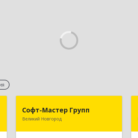
ия
"
Софт-Мастер Групп
Софт-Мастер Групп
Великий Новгород
й
173000, Новгородская обл, Великий
-
Новгород г, Александра Корсунова
7
пр-кт, дом № 14А