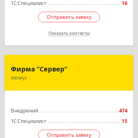
1С:Специалист
16
Отправить заявку
Отправить заявку
Показать контакты
Назад
Фирма "Сервер"
Фирма "Сервер"
Мелеуз
453852, Башкортостан Респ, Мелеузовский р-н,
Мелеуз г, 32-й мкр, дом № 36
Подробнее
Внедрений
474
1С:Специалист
15
Отправить заявку
Отправить заявку