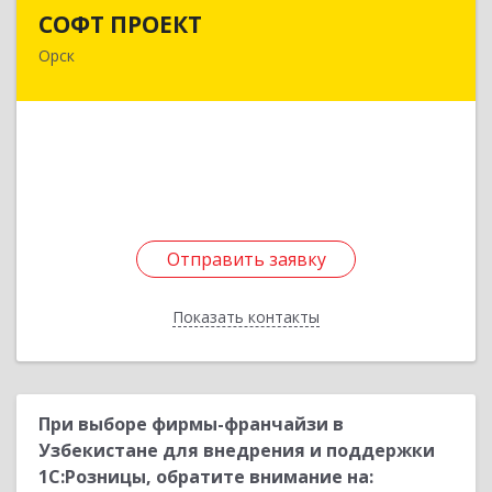
СОФТ ПРОЕКТ
СОФТ ПРОЕКТ
Орск
462430, Оренбургская обл, Орск г,
Добровольского ул, дом № 23, кв.11
Подробнее
Отправить заявку
Отправить заявку
Показать контакты
Назад
При выборе фирмы-франчайзи в
Узбекистане для внедрения и поддержки
1С:Розницы, обратите внимание на: