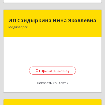
ИП Сандыркина Нина Яковлевна
ИП Сандыркина Нина Яковлевна
Медногорск
462270, Оренбургская обл, Медногорск г,
Металлургов ул, дом № 19, кв.22
Подробнее
Отправить заявку
Отправить заявку
Показать контакты
Назад