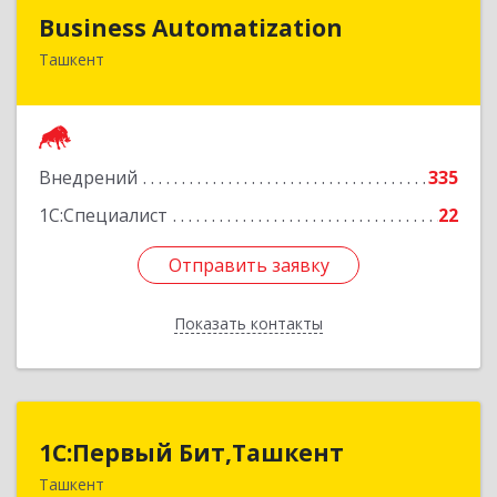
Business Automatization
Business Automatization
Ташкент
Узбекистан, г. Ташкент, Мирабадский район,
ул. Афросиеб, дом 4Б
Подробнее
Внедрений
335
1С:Специалист
22
Отправить заявку
Отправить заявку
Показать контакты
Назад
1C:Первый Бит,Ташкент
1C:Первый Бит,Ташкент
Ташкент
г. Ташкент, Мирабадский район, ул. Афросиаб,