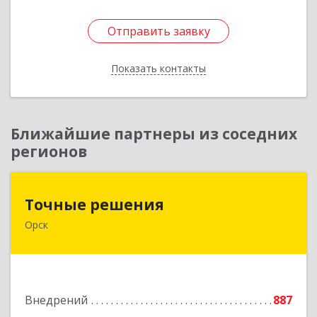
Отправить заявку
Отправить заявку
Показать контакты
Назад
Ближайшие партнеры из соседних
регионов
Точные решения
Точные решения
Орск
462403, Оренбургская обл, Орск г,
Краматорская ул, дом № 2Б, пом.3, этаж 1, офис
2
Подробнее
Внедрений
887