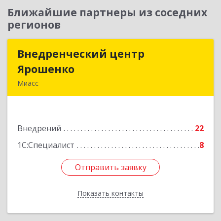
Ближайшие партнеры из соседних
регионов
Внедренческий центр
Внедренческий центр
Ярошенко
Ярошенко
Миасс
456300, Челябинская обл, Миасс г, Романенко
ул, дом № 97
Внедрений
22
Подробнее
1С:Специалист
8
Отправить заявку
Отправить заявку
Показать контакты
Назад