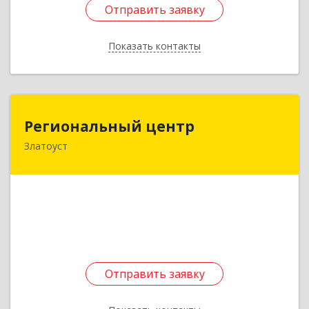
Отправить заявку
Отправить заявку
Показать контакты
Назад
Региональный центр
Региональный центр
Златоуст
456227, Челябинская обл, Златоуст г, Мира пр-
кт, дом № 21
Подробнее
Отправить заявку
Отправить заявку