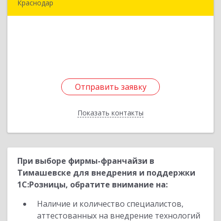
Краснодар
353730, Краснодарский край, Каневской р-н,
Каневская ст-ца, Горького ул, дом № 95
Подробнее
Отправить заявку
Отправить заявку
Показать контакты
Назад
При выборе фирмы-франчайзи в
Тимашевске для внедрения и поддержки
1С:Розницы, обратите внимание на:
Наличие и количество специалистов,
аттестованных на внедрение технологий