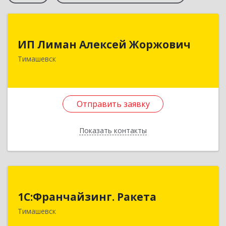
ИП Лиман Алексей Жоржович
ИП Лиман Алексей Жоржович
352731, Краснодарский край, Тимашевский р-н,
Тимашевск
Комсомольский п, Мира ул, дом № 76
Подробнее
Отправить заявку
Отправить заявку
Показать контакты
Назад
1С:Франчайзинг. Ракета
1С:Франчайзинг. Ракета
Краснодарский край, Тимашевский р-н,
Тимашевск
Медведовская ст-ца, Чайковского ул, дом № 69