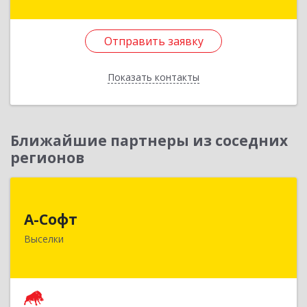
Подробнее
Отправить заявку
Отправить заявку
Показать контакты
Назад
Ближайшие партнеры из соседних
регионов
А-Софт
А-Софт
353100, Краснодарский край, Выселковский
Выселки
район, Выселки ст-ца, Степная ул, дом № 1
Подробнее