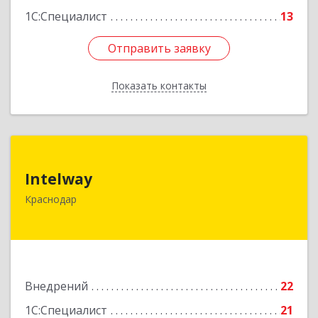
1С:Специалист
13
Отправить заявку
Отправить заявку
Показать контакты
Назад
Intelway
Intelway
350072, Краснодарский край, Краснодар г,
Краснодар
Московская ул, дом № 97, пом.12
Подробнее
Внедрений
22
1С:Специалист
21