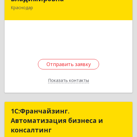
Краснодар
350090, Краснодарский край, Краснодар г,
Нестерова ул, дом № 104
Подробнее
Отправить заявку
Отправить заявку
Показать контакты
Назад
1С:Франчайзинг.
1С:Франчайзинг.
Автоматизация бизнеса и
Автоматизация бизнеса и
консалтинг
консалтинг