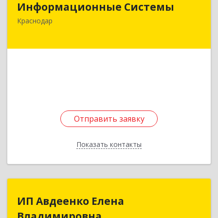
Информационные Системы
353200, Краснодарский край, Динской р-н,
Краснодар
Динская ст-ца, Линейная ул, дом № 123
Подробнее
Отправить заявку
Отправить заявку
Показать контакты
Назад
ИП Авдеенко Елена
ИП Авдеенко Елена
Владимировна
Владимировна