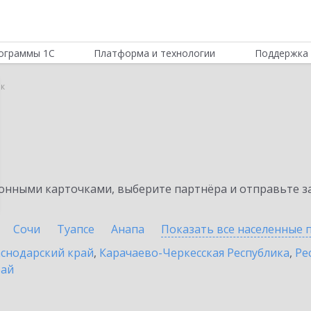
ограммы 1С
Платформа и технологии
Поддержка 
к
нными карточками, выберите партнёра и отправьте за
Сочи
Туапсе
Анапа
Показать все населенные
снодарский край
,
Карачаево-Черкесская Республика
,
Ре
рай