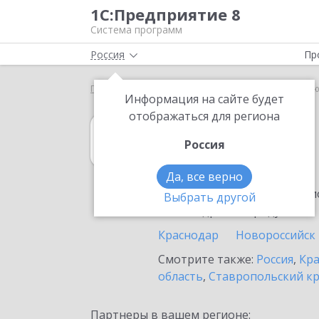
1С:Предприятие 8
Система программ
Россия
Пр
Главная
1С:Розница
Выбор партнёра
Темрю
Информация на сайте будет
отображаться для региона
1С:Розница
Россия
в Темрюке
Да, все верно
Ознакомьтесь с информацио
Выбрать другой
или внедрение продукта.
Краснодар
Новороссийск
Смотрите также:
Россия
,
Кра
область
,
Ставропольский к
Партнеры в вашем регионе: