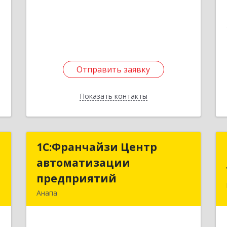
е
Подробнее
Отправить заявку
Отправить заявку
Показать контакты
Назад
Т
1С:Франчайзи Центр
1С:Франчайзи Центр
автоматизации
автоматизации
,
предприятий
предприятий
,
Анапа
1
353445, Краснодарский край,
Анапский р-н, Анапа г, Крестьянская
е