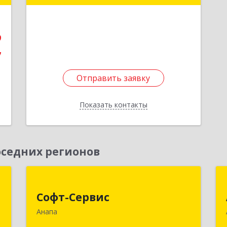
е
Подробнее
9
7
Отправить заявку
Отправить заявку
Показать контакты
Назад
седних регионов
+
Софт-Сервис
Софт-Сервис
,
353440, Краснодарский край,
Анапа
а
Анапский р-н, Анапа г, Владимирская