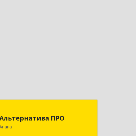
Альтернатива ПРО
Альтернатива ПРО
353450, Краснодарский край,
Анапа
Анапский р-н, Анапа г,