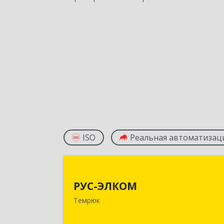
ISO
Реальная автоматизац
РУС-ЭЛКО
РУС-ЭЛКОМ
353500, Краснодарский край
Темрюк
Темрюкский р-н, Темрюк г, Ленин
ул, дом № 10