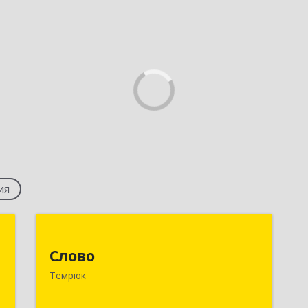
ия
М
Слово
Слово
,
353500, Краснодарский край,
Темрюк
а
Темрюкский р-н, Темрюк г, Калинина
4
ул, дом № 8, оф.4